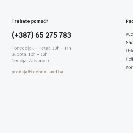
Trebate pomoć?
Po
(+387) 65 275 783
Kup
Nač
Ponedeljak – Petak: 10h – 17h
Usl
Subota: 10h – 12h
Pol
Nedelja: Zatvoreno
Kon
prodaja@techno-land.ba