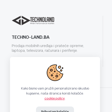
TECHNO-LAND.BA
Prodaja mobilnih uređaja i prateće opreme,
laptopa, televizora, računara i periferije.
info@techno-land.ba
Kako bismo vam pružili personalizirano iskustvo
kupovine, naša stranica koristi kolačiće.
cookie policy
.
techno-land.ba © Design by: ProCreative Studio
Prihvatam kolačiće