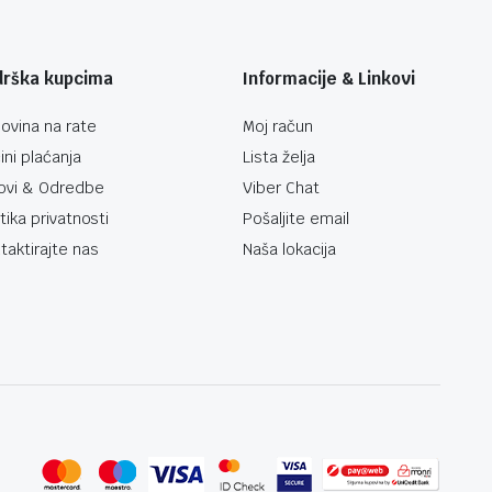
drška kupcima
Informacije & Linkovi
ovina na rate
Moj račun
ini plaćanja
Lista želja
ovi & Odredbe
Viber Chat
itika privatnosti
Pošaljite email
taktirajte nas
Naša lokacija