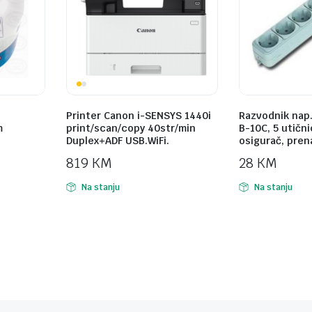
Printer Canon i-SENSYS 1440i
Razvodnik nap
m
print/scan/copy 40str/min
B-10C, 5 utični
Duplex+ADF USB.WiFi.
osigurač, pren
819
KM
28
KM
Na stanju
Na stanju