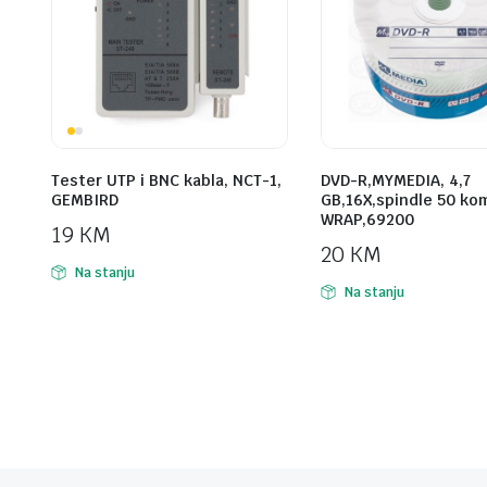
Tester UTP i BNC kabla, NCT-1,
DVD-R,MYMEDIA, 4,7
GEMBIRD
GB,16X,spindle 50 ko
WRAP,69200
19
KM
20
KM
Na stanju
Na stanju