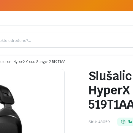
krofonom HyperX Cloud Stinger 2 519T1AA
Slušali
HyperX 
519T1A
SKU:
48059
Na