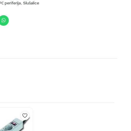
,
PC periferija
Slušalice