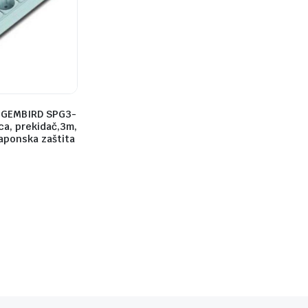
.GEMBIRD SPG3-
ca, prekidač,3m,
aponska zaštita