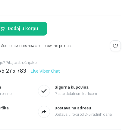
Dodaj u korpu
? Add to favorites now and follow the product.
je? Pitajte stručnjake
65 275 783
Live Viber Chat
e
Sigurna kupovina
 online
Platite debitnom karticom
drška
Dostava na adresu
Dostava u roku od 2-5 radnih dana