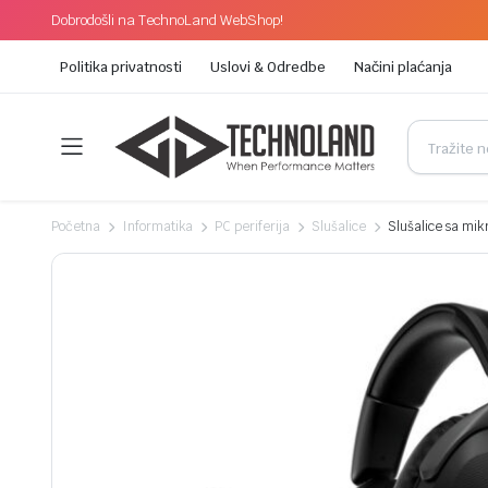
Dobrodošli na TechnoLand WebShop!
Politika privatnosti
Uslovi & Odredbe
Načini plaćanja
Početna
Informatika
PC periferija
Slušalice
Slušalice sa mi