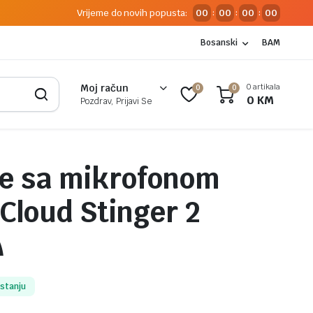
Vrijeme do novih popusta:
00
00
00
00
:
:
:
Bosanski
BAM
0 artikala
Moj račun
0
0
0
KM
Pozdrav, Prijavi Se
ce sa mikrofonom
Cloud Stinger 2
A
 stanju