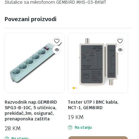
Slušalice sa mikrofonom GEMBIRD MHS-03-BKWT
Povezani proizvodi
Razvodnik nap.GEMBIRD
Tester UTP i BNC kabla,
SPG3-B-10C, 5 utičnica,
NCT-1, GEMBIRD
prekidač,3m, osigurač,
19
KM
prenaponska zaštita
28
KM
Na stanju
Na stanju