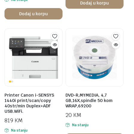
Dodaj u korpu
Dodaj u korpu
Printer Canon i-SENSYS
DVD-R,MYMEDIA, 4,7
1440i print/scan/copy
GB,16X,spindle 50 kom
40str/min Duplex+ADF
WRAP,69200
USB.WiFi.
20
KM
819
KM
Na stanju
Na stanju