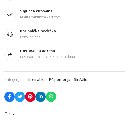
Sigurna kupovina
Platite debitnom karticom
Korisnička podrška
Pozovite nas
Dostava na adresu
Dostava u roku od 2-5 radnih dana
,
,
Kategorije:
Informatika
PC periferija
Slušalice
Opis