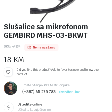
Slušalice sa mikrofonom
GEMBIRD MHS-03-BKWT
SKU:
44134
Nema na stanju
18
KM
Did you like this product? Add to favorites now and follow the
product.
Imate pitanje? Pitajte stručnjake
(+387) 65 275 783
Live Viber Chat
Uštedite online
Uštedite kupujući online