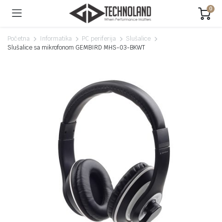
0
Početna
Informatika
PC periferija
Slušalice
Slušalice sa mikrofonom GEMBIRD MHS-03-BKWT