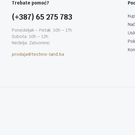
Trebate pomoć?
Po
(+387) 65 275 783
Kup
Nač
Ponedeljak – Petak: 10h – 17h
Usl
Subota: 10h – 12h
Pol
Nedelja: Zatvoreno
Kon
prodaja@techno-land.ba