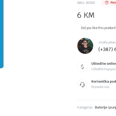
SKU:
30152
Nem
6
KM
Did you like this product
Imate pitan
(+387) 
Uštedite onlin
Uštedite kupujući
Korisnička po
Pozovite nas
Kategorije:
Baterije i pun