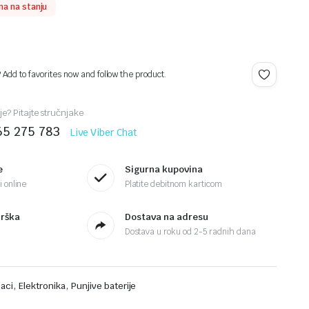
a na stanju
? Add to favorites now and follow the product.
je? Pitajte stručnjake
65 275 783
Live Viber Chat
e
Sigurna kupovina
 online
Platite debitnom karticom
drška
Dostava na adresu
Dostava u roku od 2-5 radnih dana
,
,
jaci
Elektronika
Punjive baterije