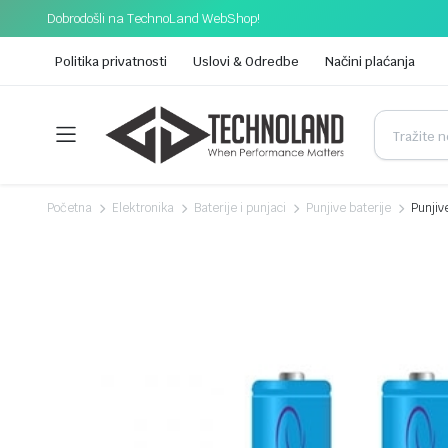
Dobrodošli na TechnoLand WebShop!
Politika privatnosti
Uslovi & Odredbe
Načini plaćanja
Početna
Elektronika
Baterije i punjaci
Punjive baterije
Punji