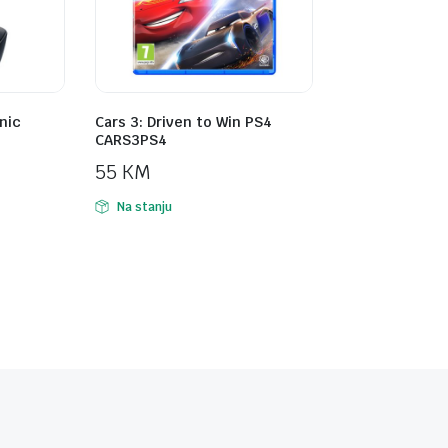
nic
Cars 3: Driven to Win PS4
CARS3PS4
55
KM
Na stanju