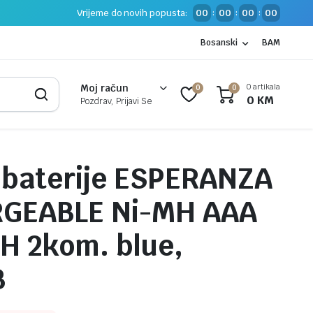
Vrijeme do novih popusta:
00
00
00
00
:
:
:
Bosanski
BAM
0 artikala
Moj račun
0
0
0
KM
Pozdrav, Prijavi Se
 baterije ESPERANZA
GEABLE Ni-MH AAA
H 2kom. blue,
B