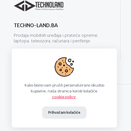
TECHNO-LAND.BA
Prodaja mobilnih uređaja i prateće opreme,
laptopa, televizora, računara i periferije.
info@techno-land.ba
Kako bismo vam pružili personalizirano iskustvo
kupovine, naša stranica koristi kolačiće.
cookie policy
.
techno-land.ba © Design by: ProCreative Studio
Prihvatam kolačiće