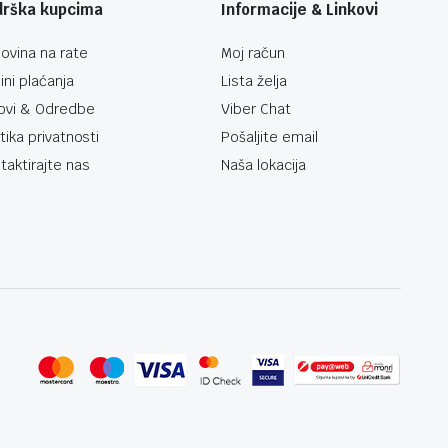
drška kupcima
Informacije & Linkovi
ovina na rate
Moj račun
ini plaćanja
Lista želja
ovi & Odredbe
Viber Chat
itika privatnosti
Pošaljite email
taktirajte nas
Naša lokacija