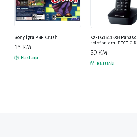
Sony igra PSP Crush
KX-TG1611FXH Panaso
telefon crni DECT CID
15
KM
59
KM
Na stanju
Na stanju