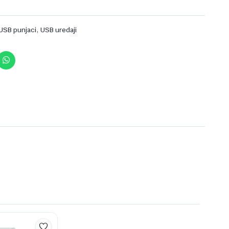
,
USB punjaci
USB uredaji