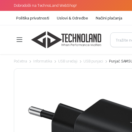
Dobrodošli na TechnoLand WebShop!
Politika privatnosti
Uslovi & Odredbe
Načini plaćanja
Početna
Informatika
USB uredaji
USB punjaci
Punjač SAMSU