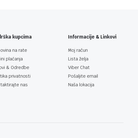
drška kupcima
Informacije & Linkovi
ovina na rate
Moj račun
ini plaćanja
Lista želja
ovi & Odredbe
Viber Chat
itika privatnosti
Pošaljite email
taktirajte nas
Naša lokacija