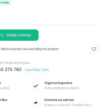
 stanju
Dodaj u korpu
? Add to favorites now and follow the product.
je? Pitajte stručnjake
65 275 783
Live Viber Chat
e
Sigurna kupovina
 online
Platite debitnom karticom
drška
Dostava na adresu
Dostava u roku od 2-5 radnih dana