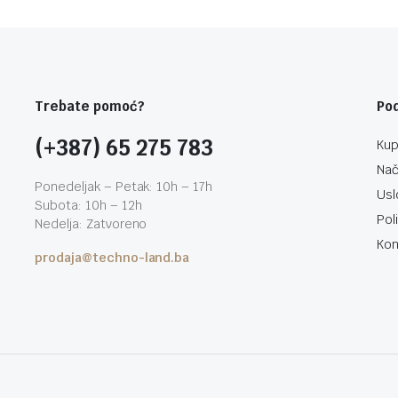
Trebate pomoć?
Po
(+387) 65 275 783
Kup
Nač
Ponedeljak – Petak: 10h – 17h
Usl
Subota: 10h – 12h
Pol
Nedelja: Zatvoreno
Kon
prodaja@techno-land.ba