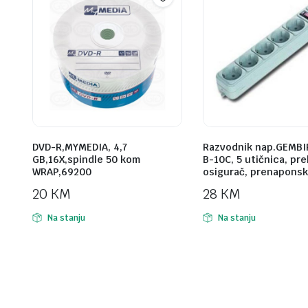
DVD-R,MYMEDIA, 4,7
Razvodnik nap.GEMBI
GB,16X,spindle 50 kom
B-10C, 5 utičnica, pr
WRAP,69200
osigurač, prenaponsk
20
KM
28
KM
Na stanju
Na stanju