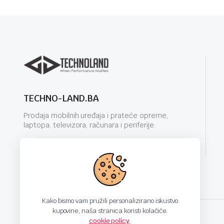
TECHNO-LAND.BA
Prodaja mobilnih uređaja i prateće opreme,
laptopa, televizora, računara i periferije.
info@techno-land.ba
Kako bismo vam pružili personalizirano iskustvo
kupovine, naša stranica koristi kolačiće.
cookie policy
.