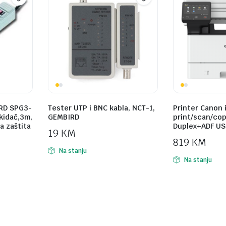
RD SPG3-
Tester UTP i BNC kabla, NCT-1,
Printer Canon 
ekidač,3m,
GEMBIRD
print/scan/cop
a zaštita
Duplex+ADF USB
19
KM
819
KM
Na stanju
Na stanju