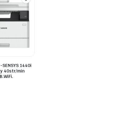
i-SENSYS 1440i
y 40str/min
.WiFi.