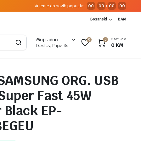
Vrijeme do novih popusta:
00
00
00
00
:
:
:
Bosanski
BAM
0 artikala
Moj račun
0
0
0
KM
Pozdrav, Prijavi Se
 SAMSUNG ORG. USB
Super Fast 45W
 Black EP-
BEGEU