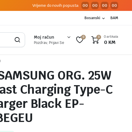
Vrijeme do novih popusta:
00
00
00
00
:
:
:
Bosanski
BAM
0 artikala
Moj račun
0
0
0
KM
Pozdrav, Prijavi Se
U
 SAMSUNG ORG. 25W
ast Charging Type-C
arger Black EP-
BEGEU