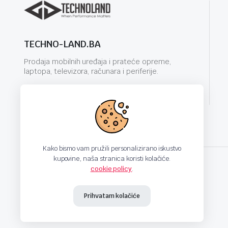
TECHNO-LAND.BA
Prodaja mobilnih uređaja i prateće opreme,
laptopa, televizora, računara i periferije.
info@techno-land.ba
Kako bismo vam pružili personalizirano iskustvo
kupovine, naša stranica koristi kolačiće.
cookie policy
.
techno-land.ba © Design by: ProCreative Studio
Prihvatam kolačiće