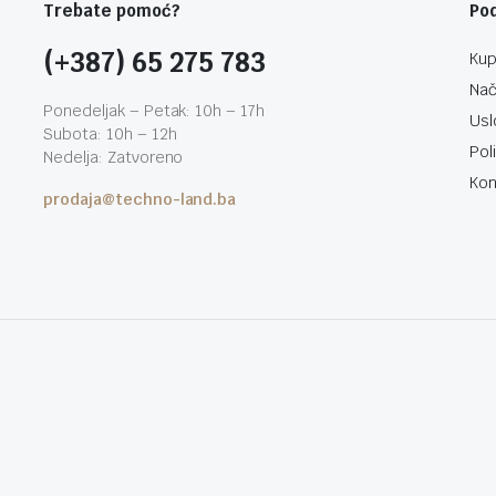
Trebate pomoć?
Po
(+387) 65 275 783
Kup
Nač
Ponedeljak – Petak: 10h – 17h
Usl
Subota: 10h – 12h
Pol
Nedelja: Zatvoreno
Kon
prodaja@techno-land.ba