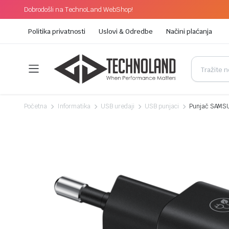
Dobrodošli na TechnoLand WebShop!
Politika privatnosti
Uslovi & Odredbe
Načini plaćanja
Početna
Informatika
USB uredaji
USB punjaci
Punjač SAMSU