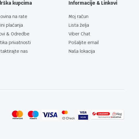
drška kupcima
Informacije & Linkovi
ovina na rate
Moj račun
ini plaćanja
Lista želja
ovi & Odredbe
Viber Chat
itika privatnosti
Pošaljite email
taktirajte nas
Naša lokacija