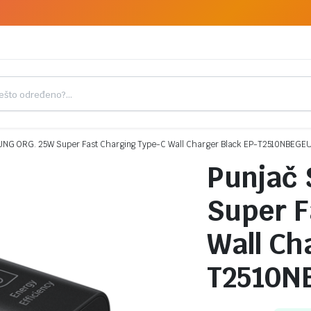
NG ORG. 25W Super Fast Charging Type-C Wall Charger Black EP-T2510NBEGE
Punjač
Super F
Wall Ch
T2510N