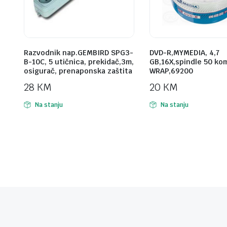
Razvodnik nap.GEMBIRD SPG3-
DVD-R,MYMEDIA, 4,7
B-10C, 5 utičnica, prekidač,3m,
GB,16X,spindle 50 ko
osigurač, prenaponska zaštita
WRAP,69200
28
KM
20
KM
Na stanju
Na stanju