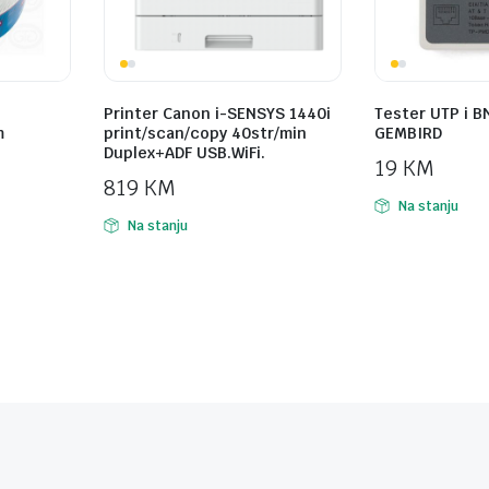
Printer Canon i-SENSYS 1440i
Tester UTP i B
m
print/scan/copy 40str/min
GEMBIRD
Duplex+ADF USB.WiFi.
19
KM
819
KM
Na stanju
Na stanju