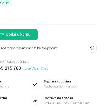
stanju
Dodaj u korpu
? Add to favorites now and follow the product.
je? Pitajte stručnjake
65 275 783
Live Viber Chat
e
Sigurna kupovina
 online
Platite debitnom karticom
drška
Dostava na adresu
Dostava u roku od 2-5 radnih dana