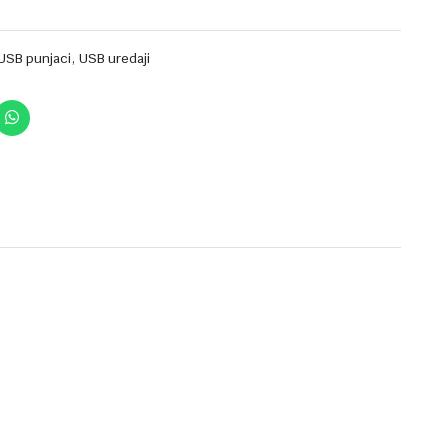
,
USB punjaci
USB uredaji