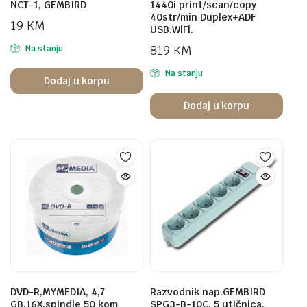
NCT-1, GEMBIRD
1440i print/scan/copy
40str/min Duplex+ADF
19
KM
USB.WiFi.
819
KM
Na stanju
Na stanju
Dodaj u korpu
Dodaj u korpu
DVD-R,MYMEDIA, 4,7
Razvodnik nap.GEMBIRD
GB,16X,spindle 50 kom
SPG3-B-10C, 5 utičnica,