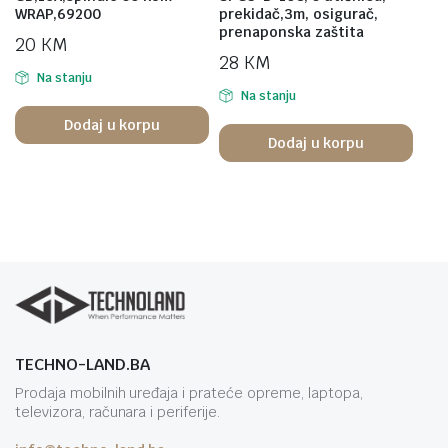
WRAP,69200
prekidač,3m, osigurač,
prenaponska zaštita
20
KM
28
KM
Na stanju
Na stanju
Dodaj u korpu
Dodaj u korpu
TECHNO-LAND.BA
Prodaja mobilnih uređaja i prateće opreme, laptopa,
televizora, računara i periferije.