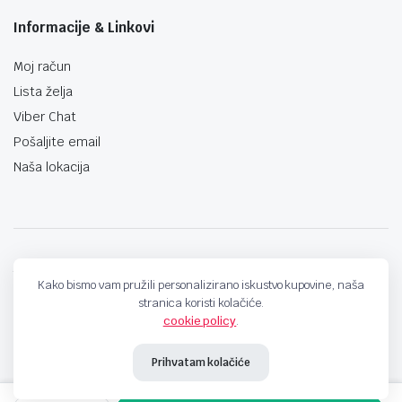
Informacije & Linkovi
Moj račun
Lista želja
Viber Chat
Pošaljite email
Naša lokacija
techno-land.ba © Design by: ProCreative Studio
Kako bismo vam pružili personalizirano iskustvo kupovine, naša
stranica koristi kolačiće.
cookie policy
.
Prihvatam kolačiće