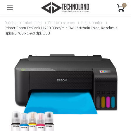
0
Početna
Informatika
Printeri i skeneri
Inkjet printeri
Printer Epson EcoTank L1230 33str/min BW. 15str/min Color, Rezolucija
ispisa 5.760 x 1.440 dpi. USB