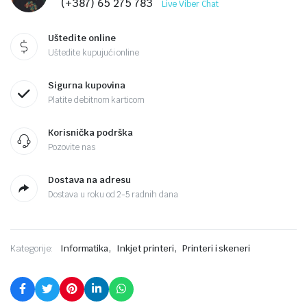
(+387) 65 275 783
Live Viber Chat
Uštedite online
Uštedite kupujući online
Sigurna kupovina
Platite debitnom karticom
Korisnička podrška
Pozovite nas
Dostava na adresu
Dostava u roku od 2-5 radnih dana
,
,
Kategorije:
Informatika
Inkjet printeri
Printeri i skeneri