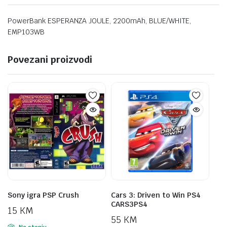
PowerBank ESPERANZA JOULE, 2200mAh, BLUE/WHITE,
EMP103WB
Povezani proizvodi
Sony igra PSP Crush
Cars 3: Driven to Win PS4
CARS3PS4
15
KM
55
KM