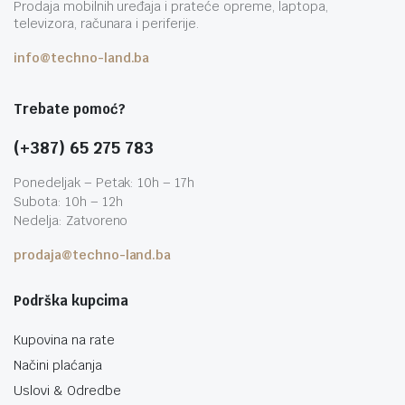
Prodaja mobilnih uređaja i prateće opreme, laptopa,
televizora, računara i periferije.
info@techno-land.ba
Trebate pomoć?
(+387) 65 275 783
Ponedeljak – Petak: 10h – 17h
Subota: 10h – 12h
Nedelja: Zatvoreno
prodaja@techno-land.ba
Podrška kupcima
Kupovina na rate
Načini plaćanja
Uslovi & Odredbe