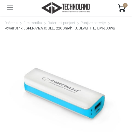
0
Početna
Elektronika
Baterije i punjaci
Punjive baterije
PowerBank ESPERANZA JOULE, 2200mAh, BLUE/WHITE, EMP103WB