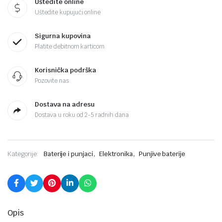
Uštedite online
Uštedite kupujući online
Sigurna kupovina
Platite debitnom karticom
Korisnička podrška
Pozovite nas
Dostava na adresu
Dostava u roku od 2-5 radnih dana
,
,
Kategorije:
Baterije i punjaci
Elektronika
Punjive baterije
Opis