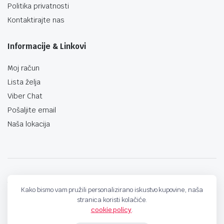
Politika privatnosti
Kontaktirajte nas
Informacije & Linkovi
Moj račun
Lista želja
Viber Chat
Pošaljite email
Naša lokacija
techno-land.ba © Design by: ProCreative Studio
Kako bismo vam pružili personalizirano iskustvo kupovine, naša
stranica koristi kolačiće.
cookie policy
.