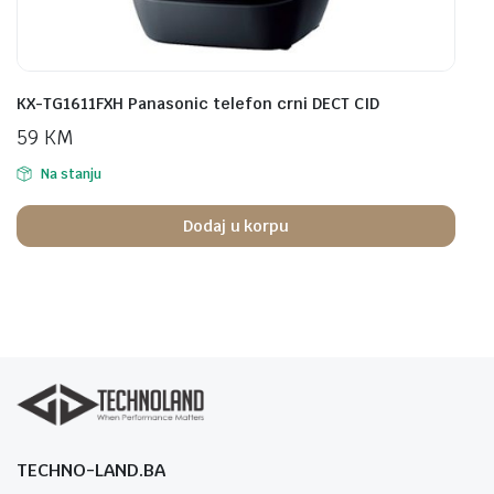
KX-TG1611FXH Panasonic telefon crni DECT CID
59
KM
Na stanju
Dodaj u korpu
TECHNO-LAND.BA