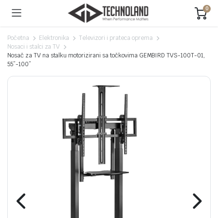
0
Početna
Elektronika
Televizori i prateca oprema
Nosaci i stalci za TV
Nosač za TV na stalku motorizirani sa točkovima GEMBIRD TVS-100T-01,
55”-100”