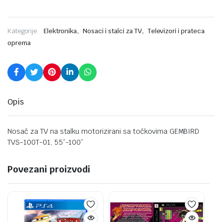
,
,
Kategorije:
Elektronika
Nosaci i stalci za TV
Televizori i prateca
oprema
Opis
Nosač za TV na stalku motorizirani sa točkovima GEMBIRD
TVS-100T-01, 55”-100”
Povezani proizvodi