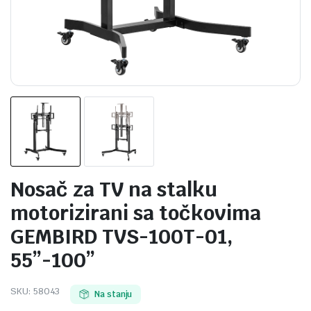
Nosač za TV na stalku
motorizirani sa točkovima
GEMBIRD TVS-100T-01,
55”-100”
SKU:
58043
Na stanju