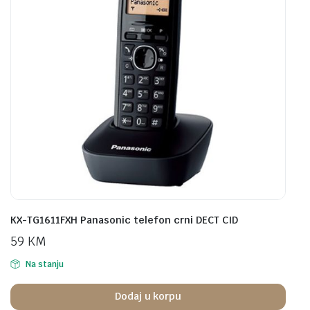
KX-TG1611FXH Panasonic telefon crni DECT CID
59
KM
Na stanju
Dodaj u korpu