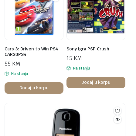
Cars 3: Driven to Win PS4
Sony igra PSP Crush
CARS3PS4
15
KM
55
KM
Na stanju
Na stanju
Dodaj u korpu
Dodaj u korpu