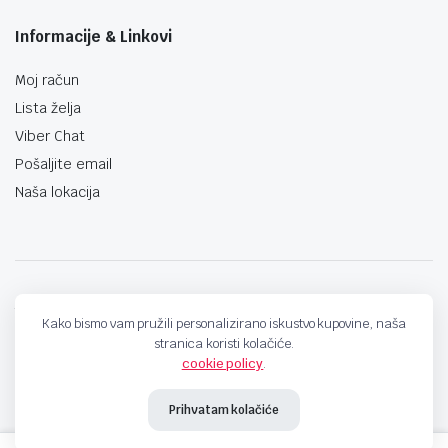
Informacije & Linkovi
Moj račun
Lista želja
Viber Chat
Pošaljite email
Naša lokacija
techno-land.ba © Design by: ProCreative Studio
Kako bismo vam pružili personalizirano iskustvo kupovine, naša
stranica koristi kolačiće.
cookie policy
.
Prihvatam kolačiće