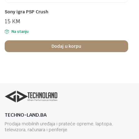
Sony igra PSP Crush
15
KM
Na stanju
Dodaj u korpu
TECHNO-LAND.BA
Prodaja mobilnih uređaja i prateće opreme, laptopa,
televizora, računara i periferije.