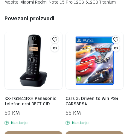
Mobitel Xiaomi Redmi Note 15 Pro 12GB 512GB Titanium
Povezani proizvodi
KX-TG1611FXH Panasonic
Cars 3: Driven to Win PS4
telefon crni DECT CID
CARS3PS4
59
KM
55
KM
Na stanju
Na stanju