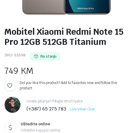
Mobitel Xiaomi Redmi Note 15
Pro 12GB 512GB Titanium
SKU:
61698
Na stanju
749
KM
Did you like this product? Add to favorites now and follow the
product.
Imate pitanje? Pitajte stručnjake
(+387) 65 275 783
Live Viber Chat
Uštedite online
Uštedite kupujući online