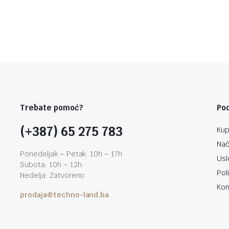
Trebate pomoć?
Po
(+387) 65 275 783
Kup
Nač
Ponedeljak – Petak: 10h – 17h
Usl
Subota: 10h – 12h
Pol
Nedelja: Zatvoreno
Kon
prodaja@techno-land.ba