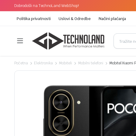
Dobrodošli na TechnoLand WebShop!
Politika privatnosti
Uslovi & Odredbe
Načini plaćanja
Početna
Elektronika
Mobiteli
Mobilni telefoni
Mobitel Xiaomi 