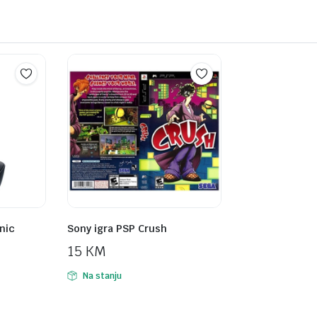
nic
Sony igra PSP Crush
15
KM
Na stanju