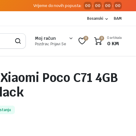
Vrijeme do novih popusta:
00
00
00
00
:
:
:
Bosanski
BAM
0 artikala
Moj račun
0
0
0
KM
Pozdrav, Prijavi Se
 Xiaomi Poco C71 4GB
lack
stanju