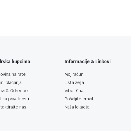
drška kupcima
Informacije & Linkovi
ovina na rate
Moj račun
ini plaćanja
Lista želja
ovi & Odredbe
Viber Chat
itika privatnosti
Pošaljite email
taktirajte nas
Naša lokacija