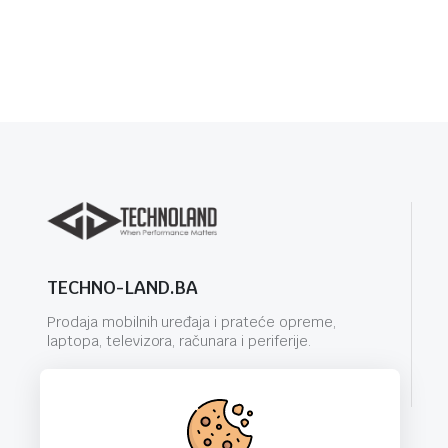
TECHNO-LAND.BA
Prodaja mobilnih uređaja i prateće opreme,
laptopa, televizora, računara i periferije.
info@techno-land.ba