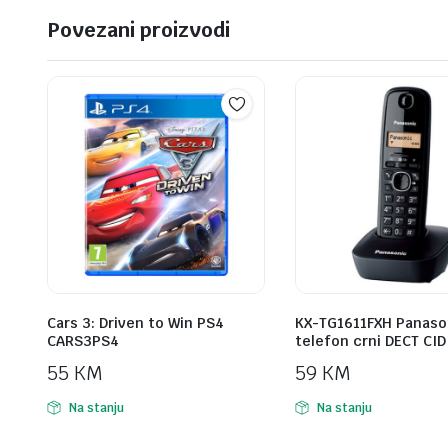
Povezani proizvodi
Cars 3: Driven to Win PS4
KX-TG1611FXH Panaso
CARS3PS4
telefon crni DECT CID
55
KM
59
KM
Na stanju
Na stanju