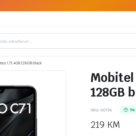
Poco C71 4GB 128GB black
Mobitel
128GB b
SKU:
60736
Na 
219
KM