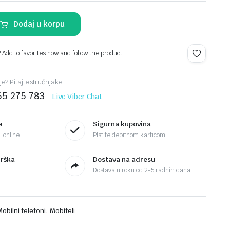
Dodaj u korpu
? Add to favorites now and follow the product.
je? Pitajte stručnjake
65 275 783
Live Viber Chat
e
Sigurna kupovina
 online
Platite debitnom karticom
drška
Dostava na adresu
Dostava u roku od 2-5 radnih dana
,
Mobilni telefoni
Mobiteli