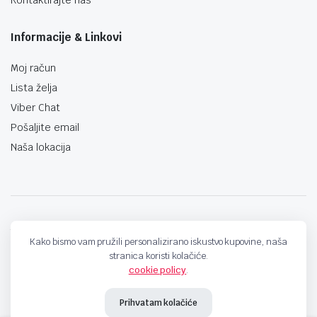
Informacije & Linkovi
Moj račun
Lista želja
Viber Chat
Pošaljite email
Naša lokacija
techno-land.ba © Design by: ProCreative Studio
Kako bismo vam pružili personalizirano iskustvo kupovine, naša
stranica koristi kolačiće.
cookie policy
.
Prihvatam kolačiće