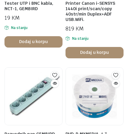
Tester UTP i BNC kabla,
Printer Canon i-SENSYS
NCT-1, GEMBIRD
1440i print/scan/copy
40str/min Duplex+ADF
19
KM
USB.WiFi.
819
KM
Na stanju
Na stanju
Dodaj u korpu
Dodaj u korpu
Razvodnik nap.GEMBIRD
DVD-R,MYMEDIA, 4,7