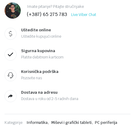
Imate pitanje? Pitajte stručnjake
(+387) 65 275 783
Live Viber Chat
Uštedite online
Uštedite kupujući online
Sigurna kupovina
Platite debitnom karticom
Korisnička podrška
Pozovite nas
Dostava na adresu
Dostava u roku od 2-5 radnih dana
,
,
Kategorije:
Informatika
Miševi i grafički tableti
PC periferija