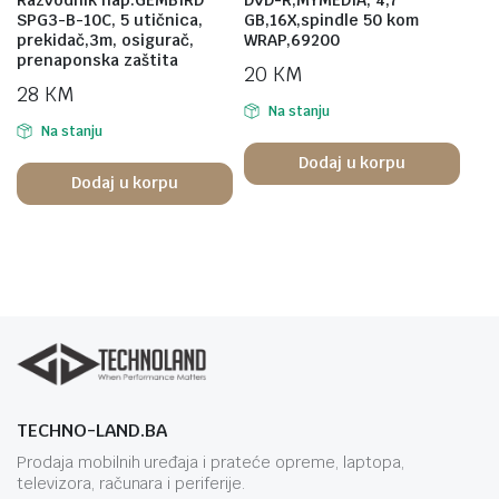
SPG3-B-10C, 5 utičnica,
GB,16X,spindle 50 kom
prekidač,3m, osigurač,
WRAP,69200
prenaponska zaštita
20
KM
28
KM
Na stanju
Na stanju
Dodaj u korpu
Dodaj u korpu
TECHNO-LAND.BA
Prodaja mobilnih uređaja i prateće opreme, laptopa,
televizora, računara i periferije.