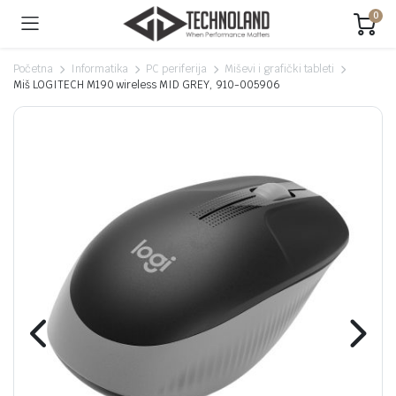
0
Početna
Informatika
PC periferija
Miševi i grafički tableti
Miš LOGITECH M190 wireless MID GREY, 910-005906