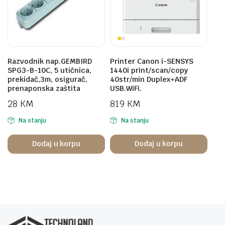
Razvodnik nap.GEMBIRD
Printer Canon i-SENSYS
SPG3-B-10C, 5 utičnica,
1440i print/scan/copy
prekidač,3m, osigurač,
40str/min Duplex+ADF
prenaponska zaštita
USB.WiFi.
28
KM
819
KM
Na stanju
Na stanju
Dodaj u korpu
Dodaj u korpu