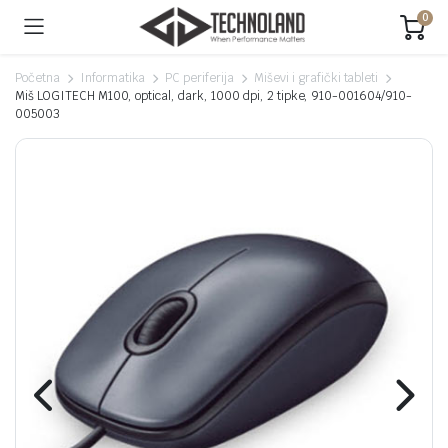
0
Početna
Informatika
PC periferija
Miševi i grafički tableti
Miš LOGITECH M100, optical, dark, 1000 dpi, 2 tipke, 910-001604/910-
005003