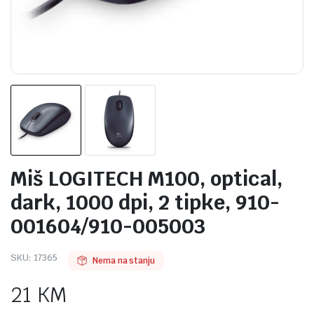
Miš LOGITECH M100, optical,
dark, 1000 dpi, 2 tipke, 910-
001604/910-005003
SKU:
17365
Nema na stanju
21
KM