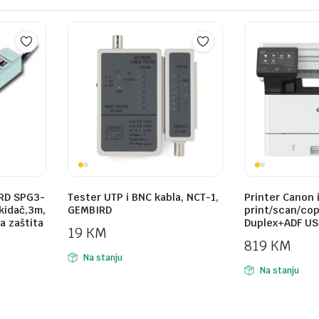
RD SPG3-
Tester UTP i BNC kabla, NCT-1,
Printer Canon 
ekidač,3m,
GEMBIRD
print/scan/cop
a zaštita
Duplex+ADF USB
19
KM
819
KM
Na stanju
Na stanju