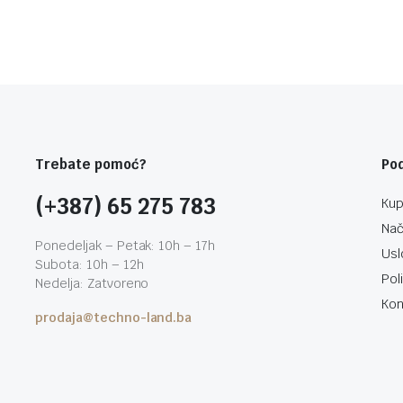
Trebate pomoć?
Po
(+387) 65 275 783
Kup
Nač
Ponedeljak – Petak: 10h – 17h
Usl
Subota: 10h – 12h
Pol
Nedelja: Zatvoreno
Kon
prodaja@techno-land.ba