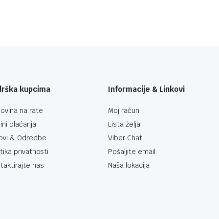
drška kupcima
Informacije & Linkovi
ovina na rate
Moj račun
ini plaćanja
Lista želja
ovi & Odredbe
Viber Chat
itika privatnosti
Pošaljite email
taktirajte nas
Naša lokacija