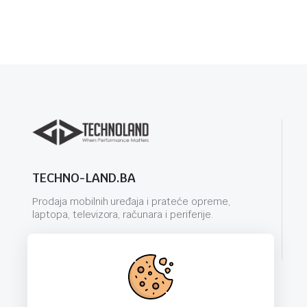
TECHNO-LAND.BA
Prodaja mobilnih uređaja i prateće opreme,
laptopa, televizora, računara i periferije.
info@techno-land.ba