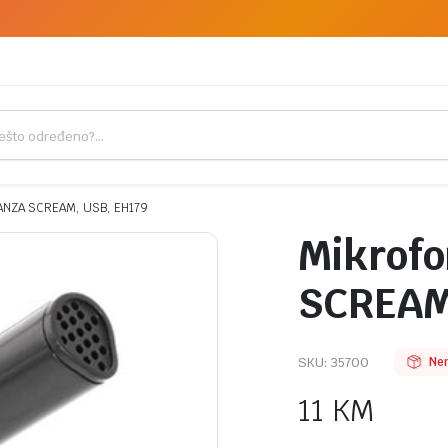
ANZA SCREAM, USB, EH179
Mikrof
SCREAM
SKU:
35700
Ne
11
KM