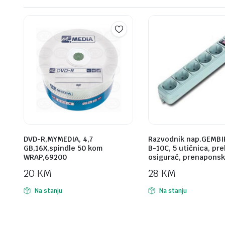
DVD-R,MYMEDIA, 4,7
Razvodnik nap.GEMBI
GB,16X,spindle 50 kom
B-10C, 5 utičnica, pr
WRAP,69200
osigurač, prenaponsk
20
KM
28
KM
Na stanju
Na stanju