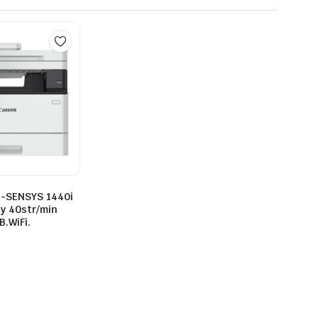
i-SENSYS 1440i
y 40str/min
.WiFi.