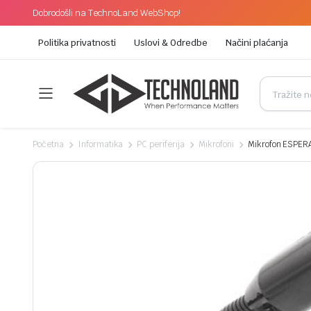
Dobrodošli na TechnoLand WebShop!
Politika privatnosti
Uslovi & Odredbe
Načini plaćanja
Početna
Informatika
PC periferija
Mikrofoni
Mikrofon ESPER