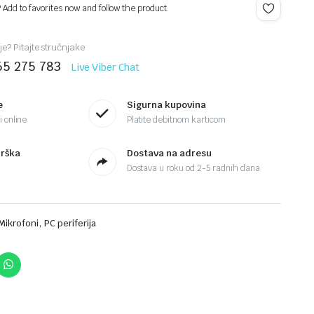
? Add to favorites now and follow the product.
je? Pitajte stručnjake
65 275 783
Live Viber Chat
e
Sigurna kupovina
 online
Platite debitnom karticom
drška
Dostava na adresu
Dostava u roku od 2-5 radnih dana
,
Mikrofoni
PC periferija