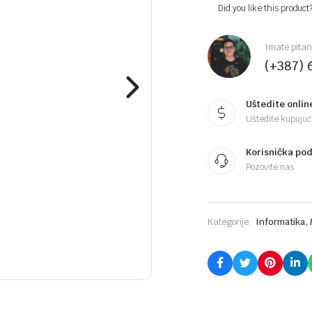
Did you like this product
Imate pitan
(+387) 
Uštedite onlin
Uštedite kupujući
Korisnička po
Pozovite nas
,
Kategorije:
Informatika