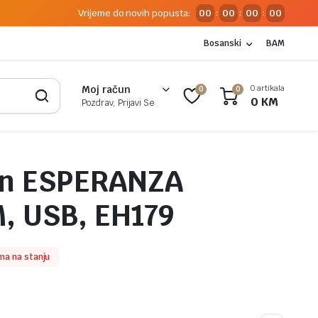
Vrijeme do novih popusta:
00
00
00
00
:
:
:
Bosanski
BAM
0 artikala
Moj račun
0
0
0
KM
Pozdrav, Prijavi Se
on ESPERANZA
, USB, EH179
ma na stanju