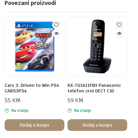
Povezani proizvodi
Cars 3: Driven to Win PS4
KX-TG1611FXH Panasonic
CARS3PS4
telefon crni DECT CID
55
KM
59
KM
Na stanju
Na stanju
Dodaj u korpu
Dodaj u korpu