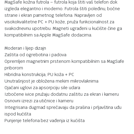
MagSafe kožna futrola – futrola koja štiti vaš telefon dok
izgleda elegantno i moderno. Futrola štiti poleđinu, bočne
strane i ekran pametnog telefona. Napravljen od
visokokvalitetne PC + PU kože, pruža funkcionalnost za
svakodnevnu upotrebu. Magneti ugrađeni u kućište čine ga
kompatibilnim sa Apple MagSafe dodacima.
Moderan i lijep dizajn
Zaštita od ogrebotina i padova
Opremljen magnetnim prstenom kompatibilnim sa MagSafe
priborom
Hibridna konstrukcija, PU koža + PC
Unutrašnjost je obložena mekim mikrovlaknima
Ojačani uglovi za apsorpciju sile udara
Izbočene ivice pružaju dodatnu zaštitu za ekran i kameru
Osnovni izrezi za utičnice i kameru
Integrisana dugmad sprečavaju da prašina i prljavština uđu
ispod kućišta
Punjenje telefona bez vađenja iz kućišta