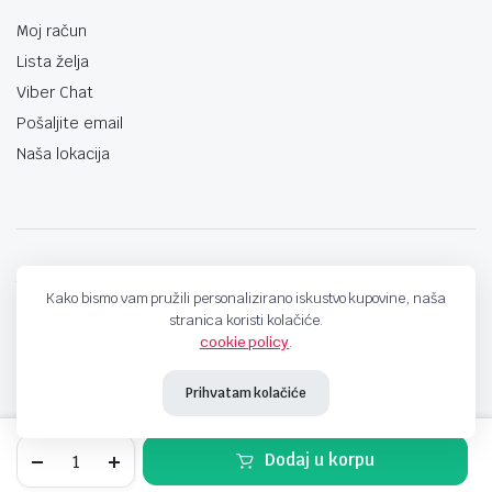
Moj račun
Lista želja
Viber Chat
Pošaljite email
Naša lokacija
techno-land.ba © Design by: ProCreative Studio
Kako bismo vam pružili personalizirano iskustvo kupovine, naša
stranica koristi kolačiće.
cookie policy
.
Prihvatam kolačiće
MAGSAFE
Dodaj u korpu
KOŽNA
FUTROLA
STORE
SEARCH
WISHLIST
ACCOUNT
CATEGORIES