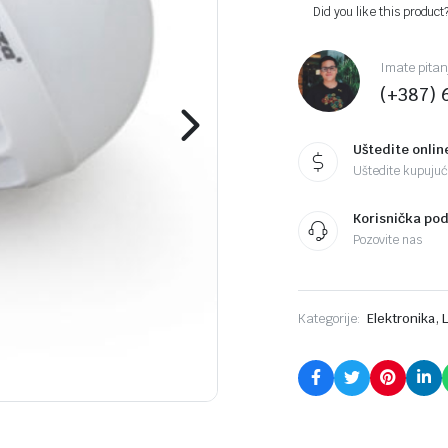
Did you like this product
Imate pitan
(+387) 
Uštedite onlin
Uštedite kupujući
Korisnička po
Pozovite nas
,
Kategorije:
Elektronika