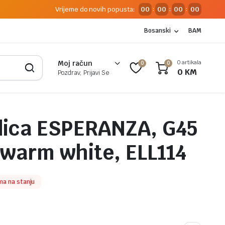
Vrijeme do novih popusta:
00
00
00
00
:
:
:
Bosanski
BAM
0 artikala
Moj račun
0
0
0
KM
Pozdrav, Prijavi Se
alica ESPERANZA, G45
 warm white, ELL114
a na stanju