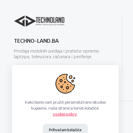
TECHNO-LAND.BA
Prodaja mobilnih uređaja i prateće opreme,
laptopa, televizora, računara i periferije.
info@techno-land.ba
Kako bismo vam pružili personalizirano iskustvo
kupovine, naša stranica koristi kolačiće.
cookie policy
.
techno-land.ba © Design by: ProCreative Studio
Prihvatam kolačiće