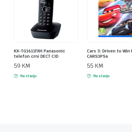
KX-TG1611FXH Panasonic
Cars 3: Driven to Win
telefon crni DECT CID
CARS3PS4
59
KM
55
KM
Na stanju
Na stanju