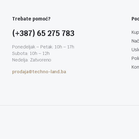
Trebate pomoć?
Po
(+387) 65 275 783
Kup
Nač
Ponedeljak – Petak: 10h – 17h
Usl
Subota: 10h – 12h
Pol
Nedelja: Zatvoreno
Kon
prodaja@techno-land.ba