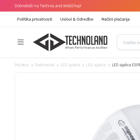
Dobrodošli na TechnoLand WebShop!
Politika privatnosti
Uslovi & Odredbe
Načini plaćanja
Početna
Elektronika
LED sijalice
LED sijalice
LED sijalica ES