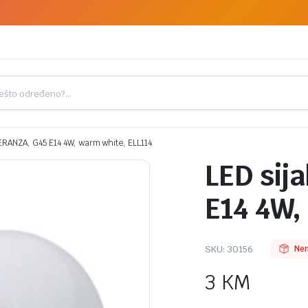
PERANZA, G45 E14 4W, warm white, ELL114
LED sij
E14 4W,
SKU:
30156
Nem
3
KM