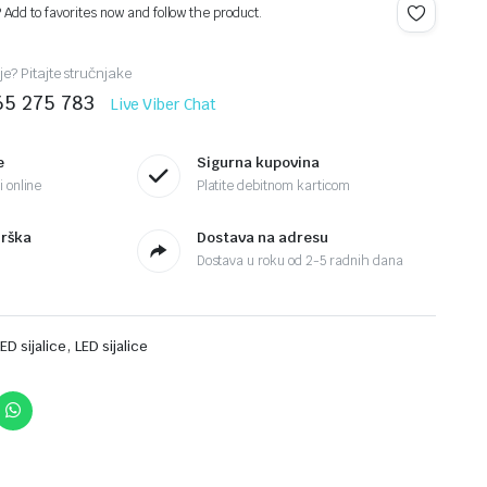
? Add to favorites now and follow the product.
je? Pitajte stručnjake
65 275 783
Live Viber Chat
e
Sigurna kupovina
 online
Platite debitnom karticom
drška
Dostava na adresu
Dostava u roku od 2-5 radnih dana
,
LED sijalice
LED sijalice