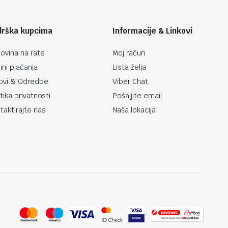
drška kupcima
Informacije & Linkovi
ovina na rate
Moj račun
ini plaćanja
Lista želja
ovi & Odredbe
Viber Chat
itika privatnosti
Pošaljite email
taktirajte nas
Naša lokacija