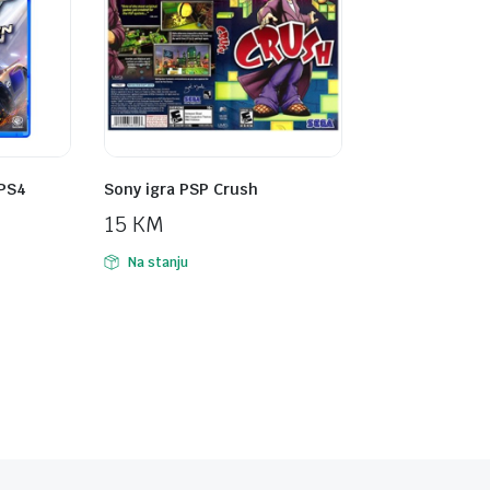
 PS4
Sony igra PSP Crush
15
KM
Na stanju