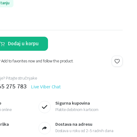
stanju
Dodaj u korpu
? Add to favorites now and follow the product.
je? Pitajte stručnjake
65 275 783
Live Viber Chat
e
Sigurna kupovina
 online
Platite debitnom karticom
drška
Dostava na adresu
Dostava u roku od 2-5 radnih dana