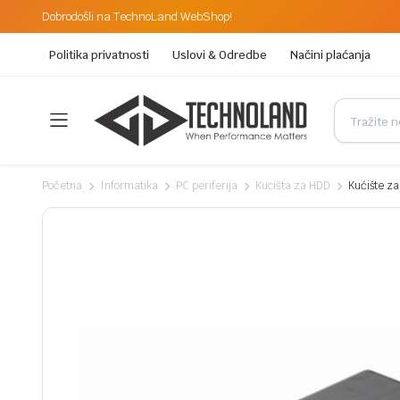
Dobrodošli na TechnoLand WebShop!
Politika privatnosti
Uslovi & Odredbe
Načini plaćanja
Početna
Informatika
PC periferija
Kucišta za HDD
Kućište z