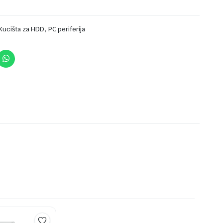
,
Kucišta za HDD
PC periferija