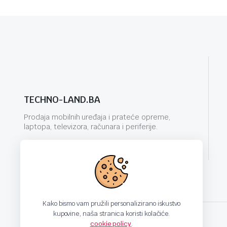
TECHNO-LAND.BA
Prodaja mobilnih uređaja i prateće opreme,
laptopa, televizora, računara i periferije.
info@techno-land.ba
Kako bismo vam pružili personalizirano iskustvo
kupovine, naša stranica koristi kolačiće.
cookie policy
.