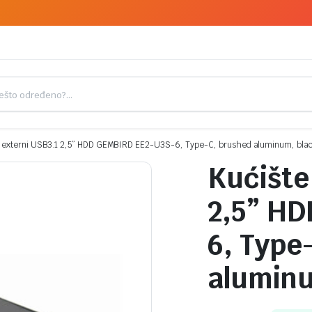
a externi USB3.1 2,5” HDD GEMBIRD EE2-U3S-6, Type-C, brushed aluminum, bla
Kućište
2,5” H
6, Type
aluminu