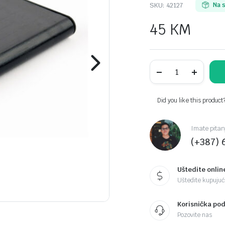
SKU:
42127
Na 
45
KM
Kućište
za
externi
USB3.1
2,5"
Did you like this product
HDD
GEMBIRD
EE2-
Imate pitan
U3S-
(+387) 
6,
Type-
C,
brushed
Uštedite onlin
aluminum,
Uštedite kupujući
black
quantity
Korisnička po
Pozovite nas