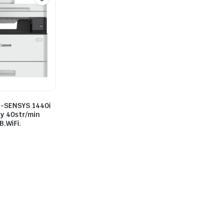
i-SENSYS 1440i
y 40str/min
.WiFi.