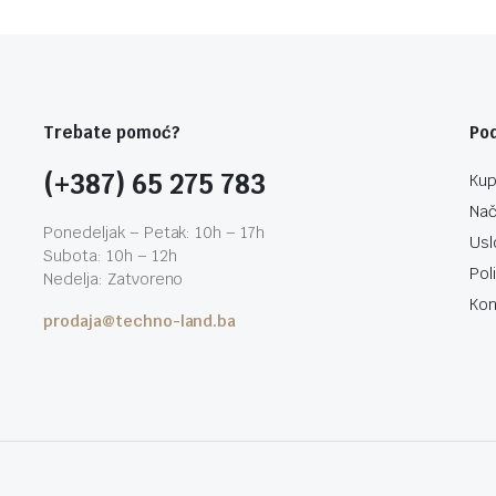
Trebate pomoć?
Po
(+387) 65 275 783
Kup
Nač
Ponedeljak – Petak: 10h – 17h
Usl
Subota: 10h – 12h
Pol
Nedelja: Zatvoreno
Kon
prodaja@techno-land.ba