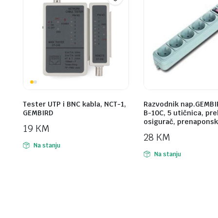
Tester UTP i BNC kabla, NCT-1,
Razvodnik nap.GEMBI
GEMBIRD
B-10C, 5 utičnica, pr
osigurač, prenaponsk
19
KM
28
KM
Na stanju
Na stanju