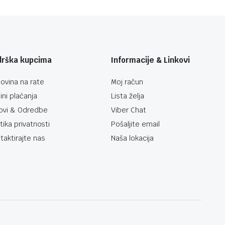
drška kupcima
Informacije & Linkovi
ovina na rate
Moj račun
ini plaćanja
Lista želja
ovi & Odredbe
Viber Chat
itika privatnosti
Pošaljite email
taktirajte nas
Naša lokacija