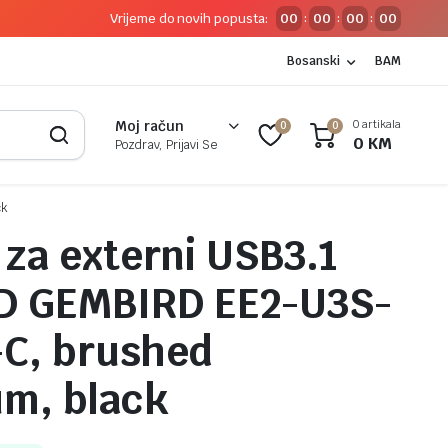
Vrijeme do novih popusta:
00
00
00
00
:
:
:
Bosanski
BAM
0 artikala
Moj račun
0
0
0
KM
Pozdrav, Prijavi Se
ck
 za externi USB3.1
DD GEMBIRD EE2-U3S-
-C, brushed
m, black