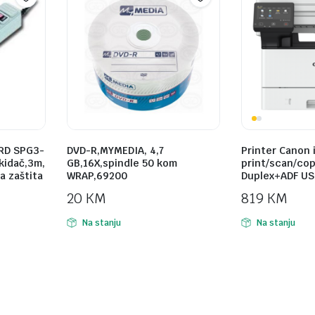
RD SPG3-
DVD-R,MYMEDIA, 4,7
Printer Canon 
ekidač,3m,
GB,16X,spindle 50 kom
print/scan/cop
a zaštita
WRAP,69200
Duplex+ADF USB
20
KM
819
KM
Na stanju
Na stanju