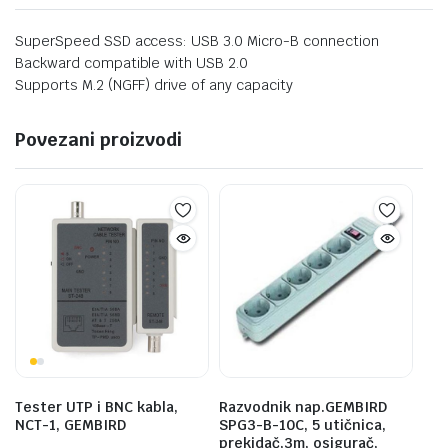
SuperSpeed SSD access: USB 3.0 Micro-B connection
Backward compatible with USB 2.0
Supports M.2 (NGFF) drive of any capacity
Povezani proizvodi
Tester UTP i BNC kabla,
Razvodnik nap.GEMBIRD
NCT-1, GEMBIRD
SPG3-B-10C, 5 utičnica,
prekidač,3m, osigurač,