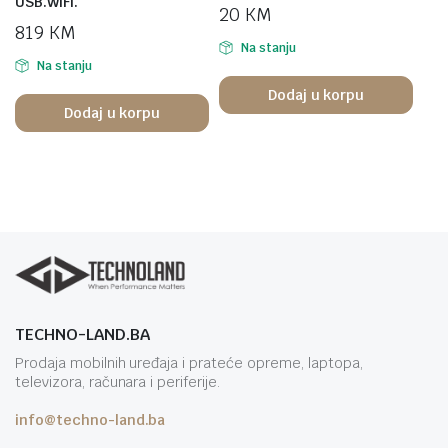
USB.WiFi.
20
KM
819
KM
Na stanju
Na stanju
Dodaj u korpu
Dodaj u korpu
TECHNO-LAND.BA
Prodaja mobilnih uređaja i prateće opreme, laptopa,
televizora, računara i periferije.
info@techno-land.ba