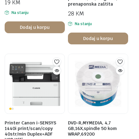
19
KM
prenaponska zaštita
28
KM
Na stanju
Na stanju
Dodaj u korpu
Dodaj u korpu
Printer Canon i-SENSYS
DVD-R,MYMEDIA, 4,7
1440i print/scan/copy
GB,16X,spindle 50 kom
40str/min Duplex+ADF
WRAP,69200