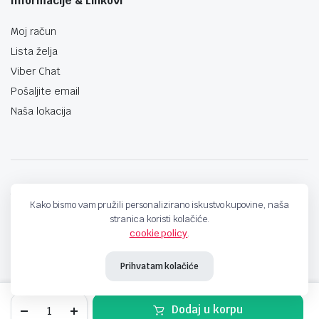
Informacije & Linkovi
Moj račun
Lista želja
Viber Chat
Pošaljite email
Naša lokacija
techno-land.ba © Design by: ProCreative Studio
Kako bismo vam pružili personalizirano iskustvo kupovine, naša
stranica koristi kolačiće.
cookie policy
.
Prihvatam kolačiće
Kućište
Dodaj u korpu
za