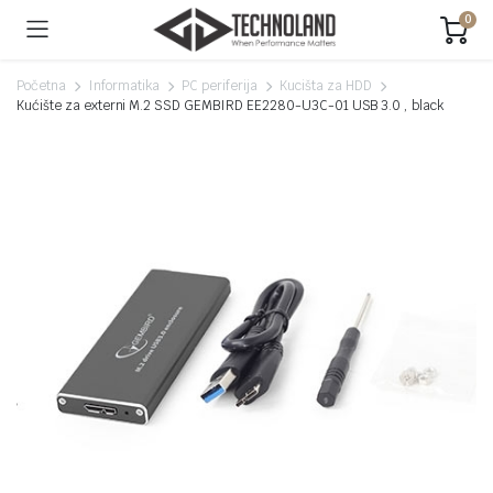
0
Početna
Informatika
PC periferija
Kucišta za HDD
Kućište za externi M.2 SSD GEMBIRD EE2280-U3C-01 USB 3.0 , black