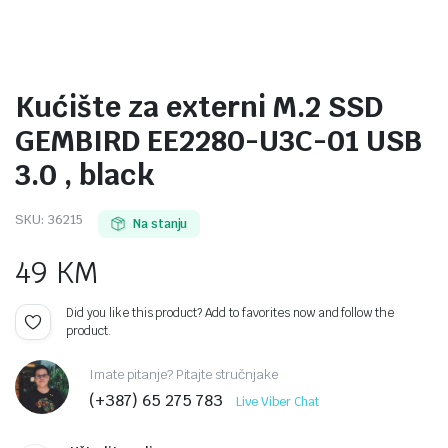
Kućište za externi M.2 SSD
GEMBIRD EE2280-U3C-01 USB
3.0 , black
SKU:
36215
Na stanju
49
KM
Did you like this product? Add to favorites now and follow the
product.
Imate pitanje? Pitajte stručnjake
(+387) 65 275 783
Live Viber Chat