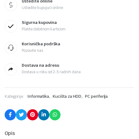
Uštedite online
Uštedite kupujući online
Sigurna kupovina
Platite debitnom karticom
Korisnička podrška
Pozovite nas
Dostava na adresu
Dostava u roku od 2-5 radnih dana
,
,
Kategorije:
Informatika
Kucišta za HDD
PC periferija
Opis