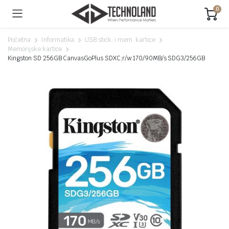
0
Početna
Informatika
USB stick. i mem. kartice
Memorijske kartice
Kingston SD 256GB CanvasGoPlus SDXC;r/w:170/90MB/s SDG3/256GB