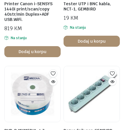
Printer Canon i-SENSYS
Tester UTP i BNC kabla,
1440i print/scan/copy
NCT-1, GEMBIRD
40str/min Duplex+ADF
19
KM
USB.WiFi.
819
KM
Na stanju
Na stanju
Dodaj u korpu
Dodaj u korpu