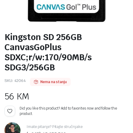
Kingston SD 256GB
CanvasGoPlus
SDXC;r/w:170/90MB/s
SDG3/256GB
SKU:
42064
Nema na stanju
56
KM
Did you like this product? Add to favorites now and follow the
product.
Imate pitanje? Pitajte stručnjake