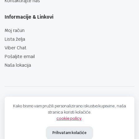
Kontaktirajte nas
Informacije & Linkovi
Moj račun
Lista želja
Viber Chat
Pošaljite email
Naša lokacija
techno-land.ba © Design by: ProCreative Studio
Kako bismo vam pružili personalizirano iskustvo kupovine, naša
stranica koristi kolačiće.
cookie policy
.
Prihvatam kolačiće