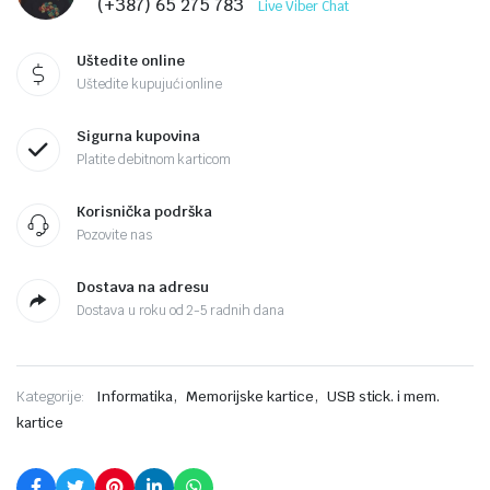
(+387) 65 275 783
Live Viber Chat
Uštedite online
Uštedite kupujući online
Sigurna kupovina
Platite debitnom karticom
Korisnička podrška
Pozovite nas
Dostava na adresu
Dostava u roku od 2-5 radnih dana
,
,
Kategorije:
Informatika
Memorijske kartice
USB stick. i mem.
kartice