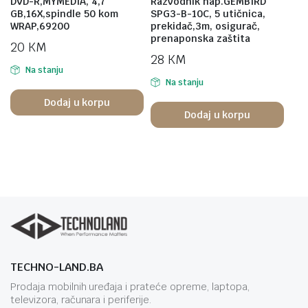
DVD-R,MYMEDIA, 4,7
Razvodnik nap.GEMBIRD
GB,16X,spindle 50 kom
SPG3-B-10C, 5 utičnica,
WRAP,69200
prekidač,3m, osigurač,
prenaponska zaštita
20
KM
28
KM
Na stanju
Na stanju
Dodaj u korpu
Dodaj u korpu
TECHNO-LAND.BA
Prodaja mobilnih uređaja i prateće opreme, laptopa,
televizora, računara i periferije.