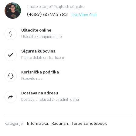
Imate pitanje? Pitajte stručnjake
(+387) 65 275 783
Live Viber Chat
Uštedite online
Uštedite kupujući online
Sigurna kupovina
Platite debitnom karticom
Korisnička podrška
Pozovite nas
Dostava na adresu
Dostava u roku od 2-5 radnih dana
,
,
Kategorije:
Informatika
Racunari
Torbe za notebook