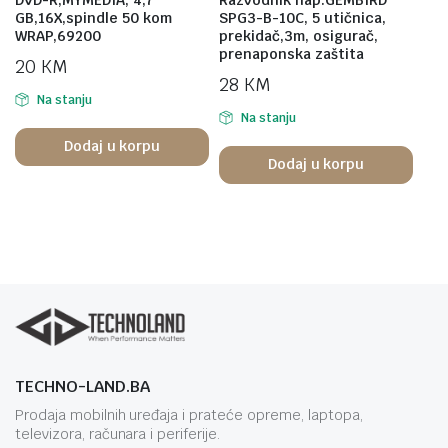
GB,16X,spindle 50 kom
SPG3-B-10C, 5 utičnica,
WRAP,69200
prekidač,3m, osigurač,
prenaponska zaštita
20
KM
28
KM
Na stanju
Na stanju
Dodaj u korpu
Dodaj u korpu
TECHNO-LAND.BA
Prodaja mobilnih uređaja i prateće opreme, laptopa,
televizora, računara i periferije.