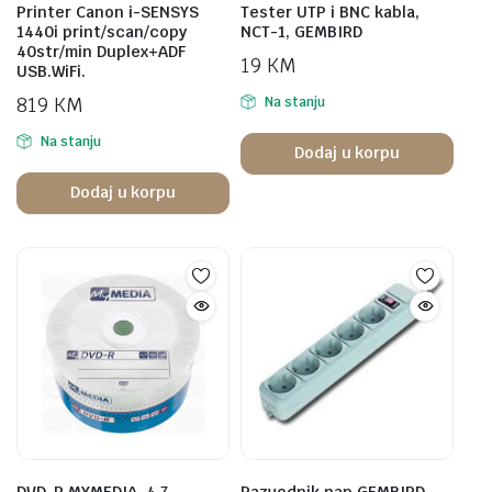
Printer Canon i-SENSYS
Tester UTP i BNC kabla,
1440i print/scan/copy
NCT-1, GEMBIRD
40str/min Duplex+ADF
19
KM
USB.WiFi.
819
KM
Na stanju
Na stanju
Dodaj u korpu
Dodaj u korpu
DVD-R,MYMEDIA, 4,7
Razvodnik nap.GEMBIRD