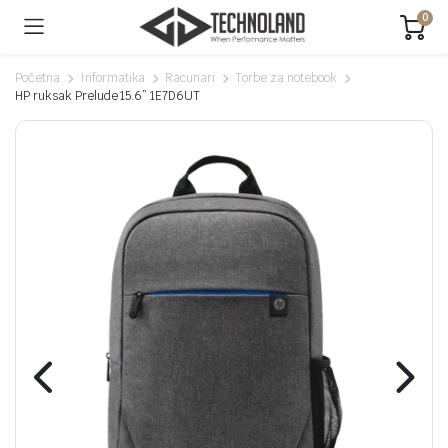
0
Početna
Informatika
Racunari
Torbe za notebook
HP ruksak Prelude 15.6” 1E7D6UT