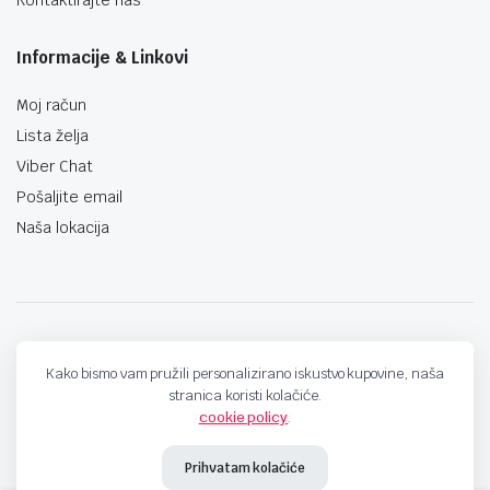
Informacije & Linkovi
Moj račun
Lista želja
Viber Chat
Pošaljite email
Naša lokacija
techno-land.ba © Design by: ProCreative Studio
Kako bismo vam pružili personalizirano iskustvo kupovine, naša
stranica koristi kolačiće.
cookie policy
.
Prihvatam kolačiće