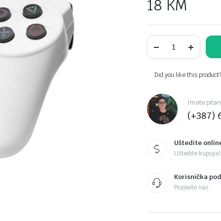
18
KM
Game
Pad
ESPERANZA
TROOPER,
vibration,
Did you like this product
PS3/PC,
USB,
black/white,
Imate pitan
EGG107W
(+387) 
quantity
Uštedite onlin
Uštedite kupujući
Korisnička po
Pozovite nas