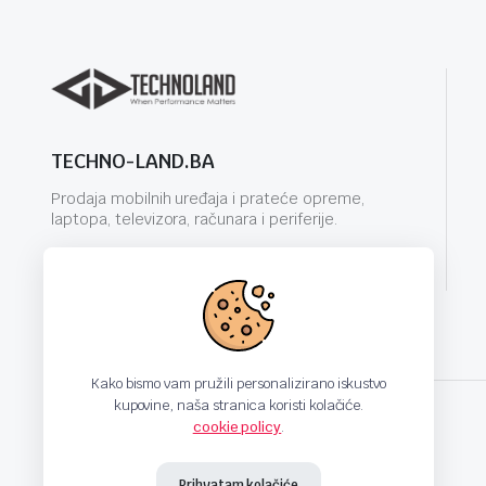
TECHNO-LAND.BA
Prodaja mobilnih uređaja i prateće opreme,
laptopa, televizora, računara i periferije.
info@techno-land.ba
Kako bismo vam pružili personalizirano iskustvo
kupovine, naša stranica koristi kolačiće.
cookie policy
.
techno-land.ba © Design by: ProCreative Studio
Prihvatam kolačiće