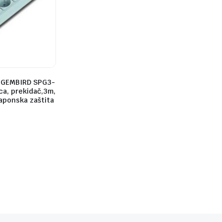
.GEMBIRD SPG3-
ca, prekidač,3m,
aponska zaštita