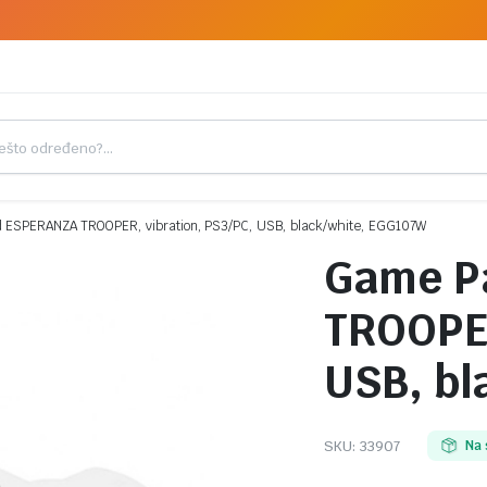
 ESPERANZA TROOPER, vibration, PS3/PC, USB, black/white, EGG107W
Game P
TROOPER
USB, bl
SKU:
33907
Na 