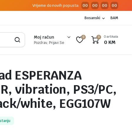
Vrijeme do novih popusta:
00
00
00
00
:
:
:
Bosanski
BAM
0 artikala
Moj račun
0
0
0
KM
Pozdrav, Prijavi Se
ad ESPERANZA
, vibration, PS3/PC,
ack/white, EGG107W
stanju