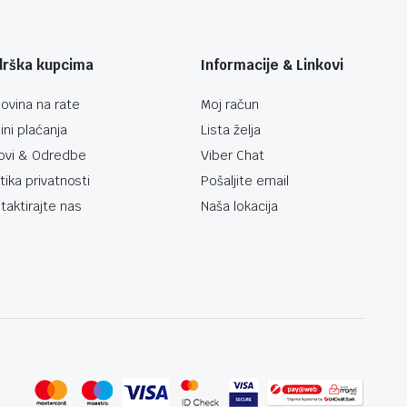
drška kupcima
Informacije & Linkovi
ovina na rate
Moj račun
ini plaćanja
Lista želja
ovi & Odredbe
Viber Chat
itika privatnosti
Pošaljite email
taktirajte nas
Naša lokacija