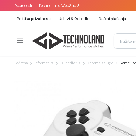
Dobrodošli na TechnoLand WebShop!
Politika privatnosti
Uslovi & Odredbe
Načini plaćanja
Početna
Informatika
PC periferija
Oprema za igre
Game Pad