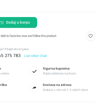
Dodaj u korpu
? Add to favorites now and follow the product.
je? Pitajte stručnjake
65 275 783
Live Viber Chat
e
Sigurna kupovina
 online
Platite debitnom karticom
drška
Dostava na adresu
Dostava u roku od 2-5 radnih dana