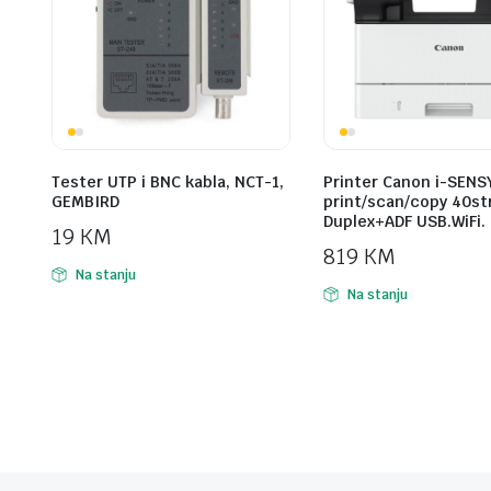
Tester UTP i BNC kabla, NCT-1,
Printer Canon i-SENS
GEMBIRD
print/scan/copy 40st
Duplex+ADF USB.WiFi.
19
KM
819
KM
Na stanju
Na stanju