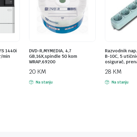
YS 1440i
DVD-R,MYMEDIA, 4,7
Razvodnik nap
r/min
GB,16X,spindle 50 kom
B-10C, 5 utični
WRAP,69200
osigurač, pren
20
KM
28
KM
Na stanju
Na stanju