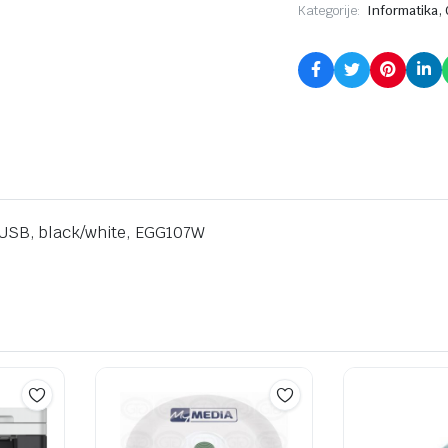
,
Kategorije:
Informatika
USB, black/white, EGG107W