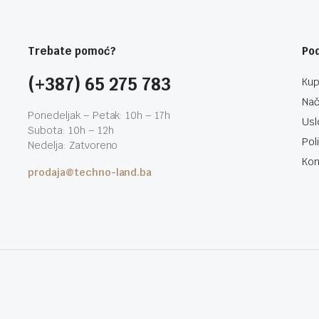
Trebate pomoć?
Po
(+387) 65 275 783
Kup
Nač
Ponedeljak – Petak: 10h – 17h
Usl
Subota: 10h – 12h
Pol
Nedelja: Zatvoreno
Kon
prodaja@techno-land.ba