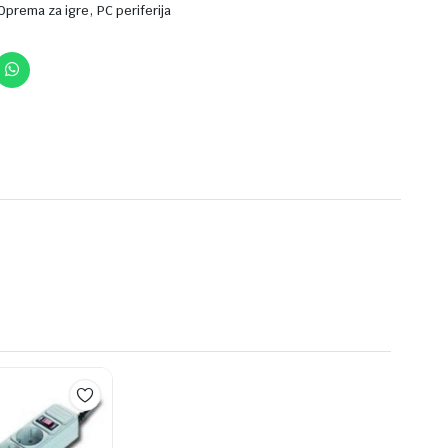
,
Oprema za igre
PC periferija