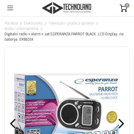
0
Početna
Elektronika
Televizori i prateca oprema
Audio i video oprema
Digitalni radio + alarm + sat ESPERANZA PARROT BLACK, LCD Display, na
baterije, ERB101K