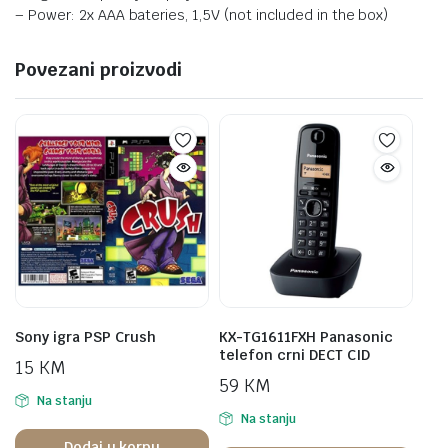
– Power: 2x AAA bateries, 1,5V (not included in the box)
Povezani proizvodi
Sony igra PSP Crush
KX-TG1611FXH Panasonic
telefon crni DECT CID
15
KM
59
KM
Na stanju
Na stanju
Dodaj u korpu