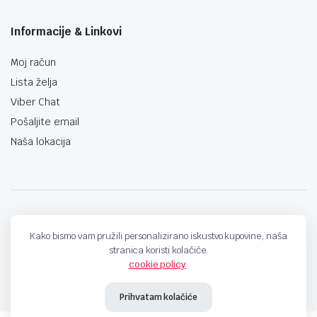
Informacije & Linkovi
Moj račun
Lista želja
Viber Chat
Pošaljite email
Naša lokacija
techno-land.ba © Design by: ProCreative Studio
Kako bismo vam pružili personalizirano iskustvo kupovine, naša
stranica koristi kolačiće.
cookie policy
.
Prihvatam kolačiće