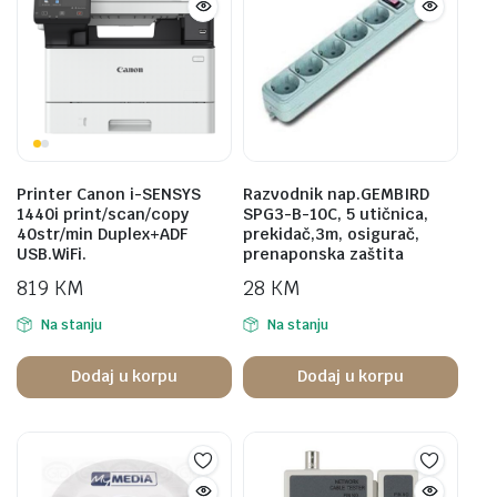
Printer Canon i-SENSYS
Razvodnik nap.GEMBIRD
1440i print/scan/copy
SPG3-B-10C, 5 utičnica,
40str/min Duplex+ADF
prekidač,3m, osigurač,
USB.WiFi.
prenaponska zaštita
819
KM
28
KM
Na stanju
Na stanju
Dodaj u korpu
Dodaj u korpu