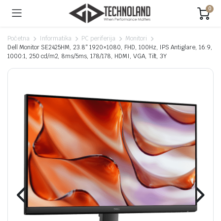
0
Početna
Informatika
PC periferija
Monitori
Dell Monitor SE2425HM, 23.8“ 1920×1080, FHD, 100Hz, IPS Antiglare, 16:9,
1000:1, 250 cd/m2, 8ms/5ms, 178/178, HDMI, VGA, Tilt, 3Y