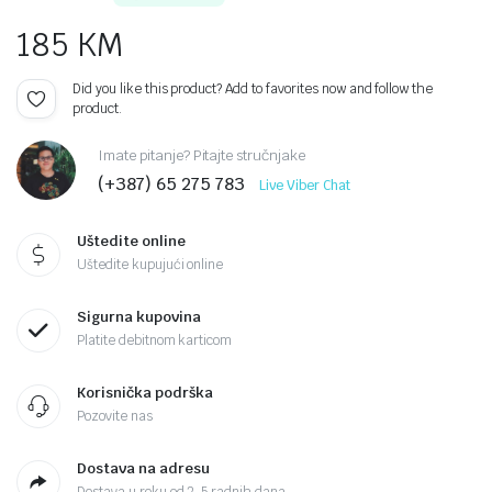
185
KM
Did you like this product? Add to favorites now and follow the
product.
Imate pitanje? Pitajte stručnjake
(+387) 65 275 783
Live Viber Chat
Uštedite online
Uštedite kupujući online
Sigurna kupovina
Platite debitnom karticom
Korisnička podrška
Pozovite nas
Dostava na adresu
Dostava u roku od 2-5 radnih dana