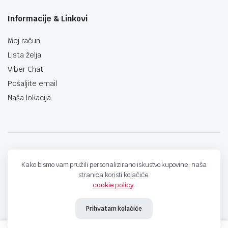
Informacije & Linkovi
Moj račun
Lista želja
Viber Chat
Pošaljite email
Naša lokacija
techno-land.ba © Design by: ProCreative Studio
Kako bismo vam pružili personalizirano iskustvo kupovine, naša
stranica koristi kolačiće.
cookie policy
.
Prihvatam kolačiće