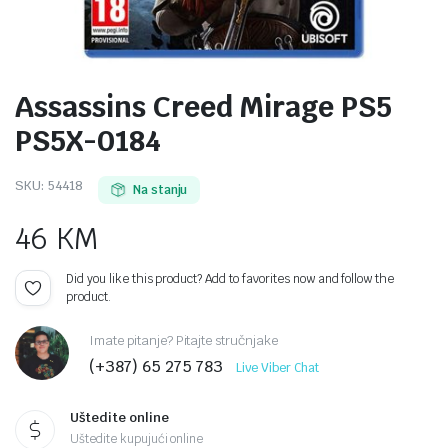
Assassins Creed Mirage PS5
PS5X-0184
SKU:
54418
Na stanju
46
KM
Did you like this product? Add to favorites now and follow the
product.
Imate pitanje? Pitajte stručnjake
(+387) 65 275 783
Live Viber Chat
Uštedite online
Uštedite kupujući online