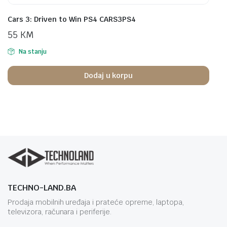
Cars 3: Driven to Win PS4 CARS3PS4
55
KM
Na stanju
Dodaj u korpu
TECHNO-LAND.BA
Prodaja mobilnih uređaja i prateće opreme, laptopa,
televizora, računara i periferije.