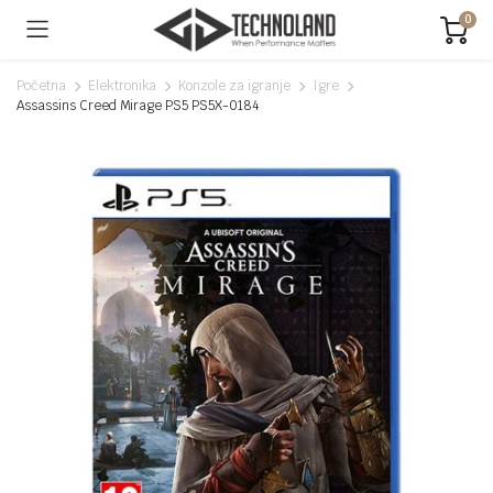
0
Početna
Elektronika
Konzole za igranje
Igre
Assassins Creed Mirage PS5 PS5X-0184