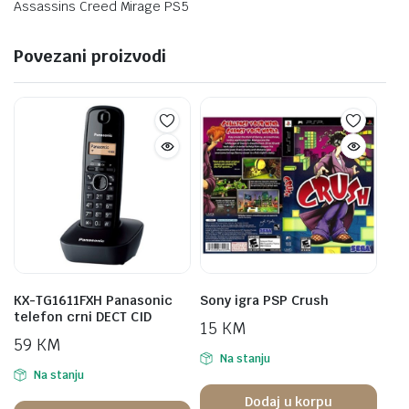
Assassins Creed Mirage PS5
Povezani proizvodi
KX-TG1611FXH Panasonic
Sony igra PSP Crush
telefon crni DECT CID
15
KM
59
KM
Na stanju
Na stanju
Dodaj u korpu