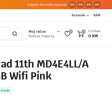
Vrijeme do novih popusta:
00
00
00
00
:
:
:
Bosanski
BAM
0 artikala
Moj račun
0
0
0
KM
Pozdrav, Prijavi Se
Pad 11th MD4E4LL/A
GB Wifi Pink
 stanju