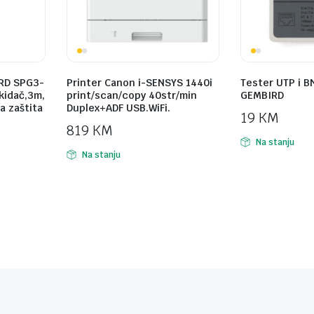
RD SPG3-
Printer Canon i-SENSYS 1440i
Tester UTP i B
ekidač,3m,
print/scan/copy 40str/min
GEMBIRD
a zaštita
Duplex+ADF USB.WiFi.
19
KM
819
KM
Na stanju
Na stanju