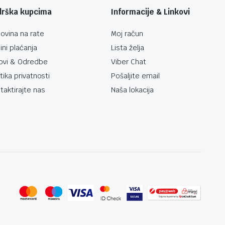
drška kupcima
Informacije & Linkovi
ovina na rate
Moj račun
ini plaćanja
Lista želja
ovi & Odredbe
Viber Chat
itika privatnosti
Pošaljite email
taktirajte nas
Naša lokacija