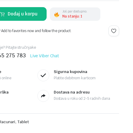
Još par dostupno.
Dodaj u korpu
Na stanju: 1
? Add to favorites now and follow the product.
je? Pitajte stručnjake
65 275 783
Live Viber Chat
e
Sigurna kupovina
 online
Platite debitnom karticom
drška
Dostava na adresu
Dostava u roku od 2-5 radnih dana
,
Racunari
Tablet