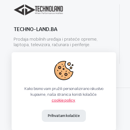
TECHNO-LAND.BA
Prodaja mobilnih uređaja i prateće opreme,
laptopa, televizora, računara i periferije.
info@techno-land.ba
Kako bismo vam pružili personalizirano iskustvo
kupovine, naša stranica koristi kolačiće.
cookie policy
.
techno-land.ba © Design by: ProCreative Studio
Prihvatam kolačiće