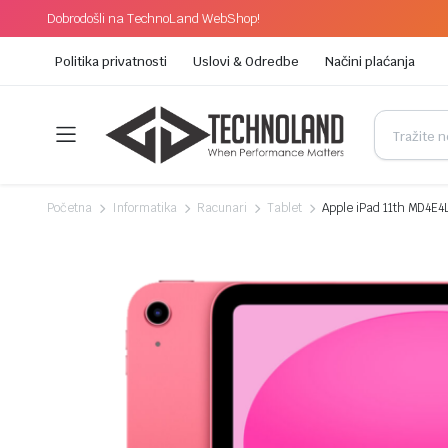
Dobrodošli na TechnoLand WebShop!
Politika privatnosti
Uslovi & Odredbe
Načini plaćanja
Početna
Informatika
Racunari
Tablet
Apple iPad 11th MD4E4L