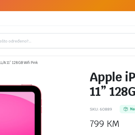
L/A 11” 128GB Wifi Pink
Apple i
11” 128
SKU:
60889
Na
799
KM