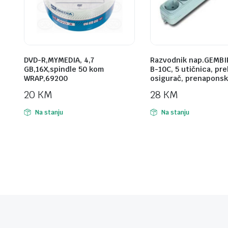
DVD-R,MYMEDIA, 4,7
Razvodnik nap.GEMBI
GB,16X,spindle 50 kom
B-10C, 5 utičnica, pr
WRAP,69200
osigurač, prenaponsk
20
KM
28
KM
Na stanju
Na stanju