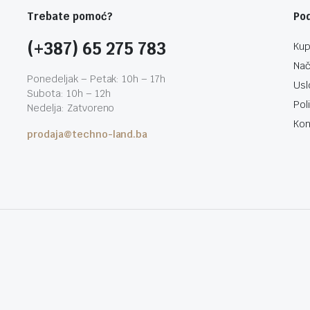
Trebate pomoć?
Po
(+387) 65 275 783
Kup
Nač
Ponedeljak – Petak: 10h – 17h
Usl
Subota: 10h – 12h
Pol
Nedelja: Zatvoreno
Kon
prodaja@techno-land.ba