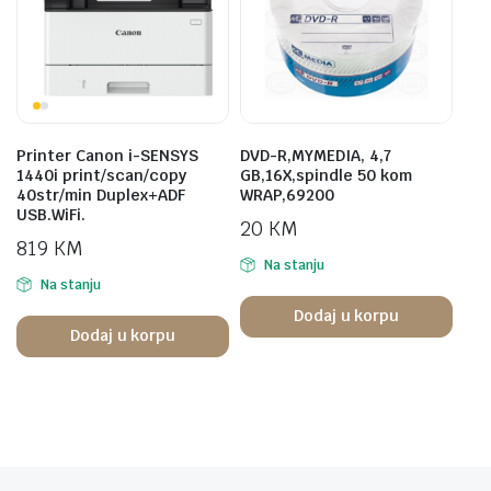
Printer Canon i-SENSYS
DVD-R,MYMEDIA, 4,7
1440i print/scan/copy
GB,16X,spindle 50 kom
40str/min Duplex+ADF
WRAP,69200
USB.WiFi.
20
KM
819
KM
Na stanju
Na stanju
Dodaj u korpu
Dodaj u korpu