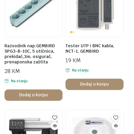
Razvodnik nap.GEMBIRD
Tester UTP i BNC kabla,
SPG3-B-10C, 5 utičnica,
NCT-1, GEMBIRD
prekidač,3m, osigurač,
19
KM
prenaponska zaštita
28
KM
Na stanju
Na stanju
Dodaj u korpu
Dodaj u korpu