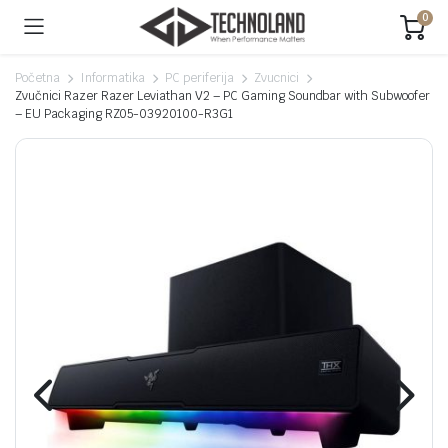
0
Početna
Informatika
PC periferija
Zvucnici
Zvučnici Razer Razer Leviathan V2 – PC Gaming Soundbar with Subwoofer
– EU Packaging RZ05-03920100-R3G1