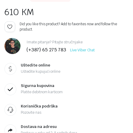
610
KM
Did you like this product? Add to favorites now and follow the
product.
Imate pitanje? Pitajte stručnjake
(+387) 65 275 783
Live Viber Chat
Uštedite online
Uštedite kupujući online
Sigurna kupovina
Platite debitnom karticom
Korisnička podrška
Pozovite nas
Dostava na adresu
Dostava u roku od 2-5 radnih dana