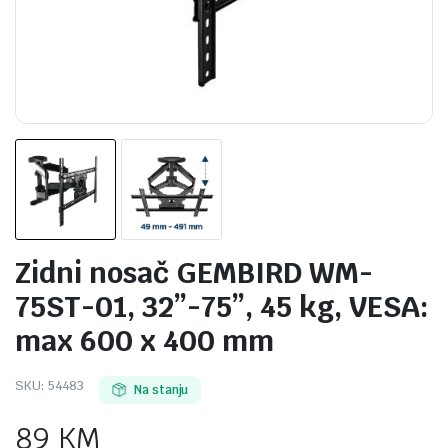
Zidni nosač GEMBIRD WM-
75ST-01, 32”-75”, 45 kg, VESA:
max 600 x 400 mm
SKU:
54483
Na stanju
89
KM