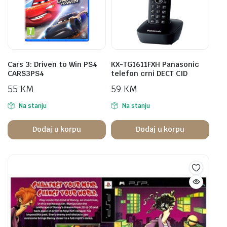
Cars 3: Driven to Win PS4
KX-TG1611FXH Panasonic
CARS3PS4
telefon crni DECT CID
55
KM
59
KM
Na stanju
Na stanju
Dodaj u korpu
Dodaj u korpu