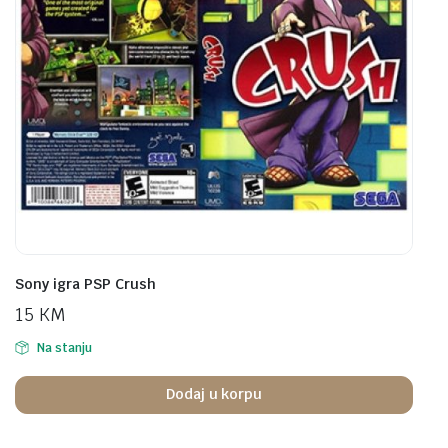
Sony igra PSP Crush
15
KM
Na stanju
Dodaj u korpu