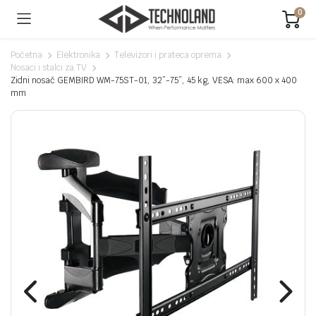
0
Početna
Elektronika
Televizori i prateca oprema
Nosaci i stalci za TV
Zidni nosač GEMBIRD WM-75ST-01, 32”-75”, 45 kg, VESA: max 600 x 400
mm