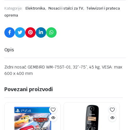
,
,
Kategorije:
Elektronika
Nosaci i stalci za TV
Televizori i prateca
oprema
Opis
Zidni nosač GEMBIRD WM-75ST-01, 32”-75”, 45 kg, VESA: max
600 x 400 mm
Povezani proizvodi