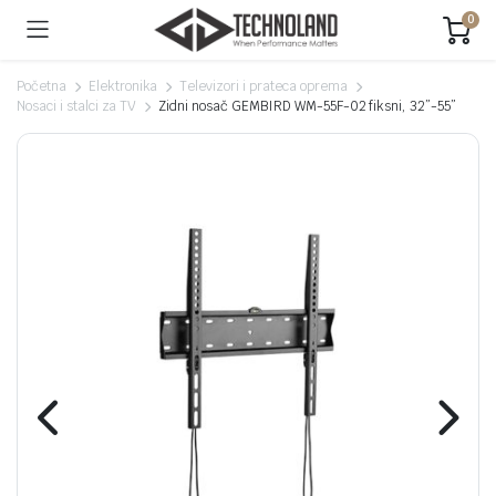
0
Početna
Elektronika
Televizori i prateca oprema
Nosaci i stalci za TV
Zidni nosač GEMBIRD WM-55F-02 fiksni, 32”-55”