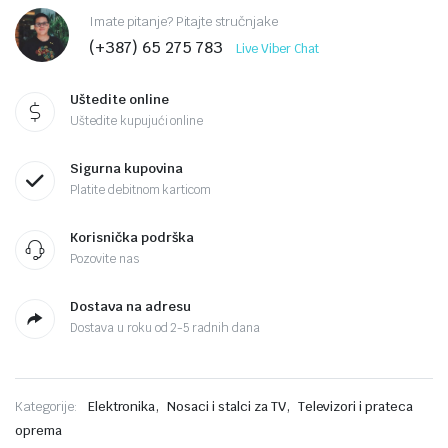
Imate pitanje? Pitajte stručnjake
(+387) 65 275 783
Live Viber Chat
Uštedite online
Uštedite kupujući online
Sigurna kupovina
Platite debitnom karticom
Korisnička podrška
Pozovite nas
Dostava na adresu
Dostava u roku od 2-5 radnih dana
,
,
Kategorije:
Elektronika
Nosaci i stalci za TV
Televizori i prateca
oprema