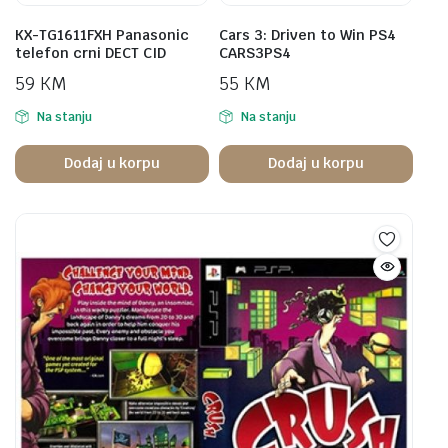
KX-TG1611FXH Panasonic
Cars 3: Driven to Win PS4
telefon crni DECT CID
CARS3PS4
59
KM
55
KM
Na stanju
Na stanju
Dodaj u korpu
Dodaj u korpu