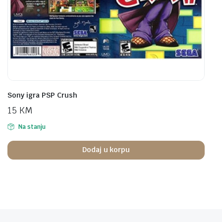
Sony igra PSP Crush
15
KM
Na stanju
Dodaj u korpu