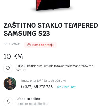
ZAŠTITNO STAKLO TEMPERED
SAMSUNG S23
SKU:
49605
Nema na stanju
10
KM
Did you like this product? Add to favorites now and follow the
product.
Imate pitanje? Pitajte stručnjake
(+387) 65 275 783
Live Viber Chat
Uštedite online
Uštedite kupujući online