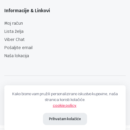
Informacije & Linkovi
Moj račun
Lista želja
Viber Chat
Pošaljite email
Naša lokacija
techno-land.ba © Design by: ProCreative Studio
Kako bismo vam pružili personalizirano iskustvo kupovine, naša
stranica koristi kolačiće.
cookie policy
.
Prihvatam kolačiće