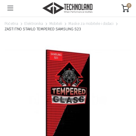
0
Početna
Elektronika
Mobiteli
Maske za mobitele i dodaci
ZAŠTITNO STAKLO TEMPERED SAMSUNG S23