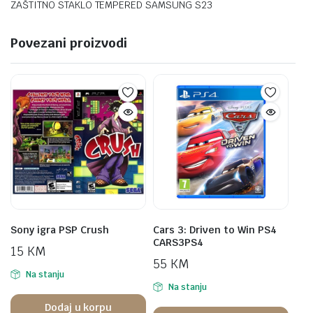
ZAŠTITNO STAKLO TEMPERED SAMSUNG S23
Povezani proizvodi
Sony igra PSP Crush
Cars 3: Driven to Win PS4
CARS3PS4
15
KM
55
KM
Na stanju
Na stanju
Dodaj u korpu