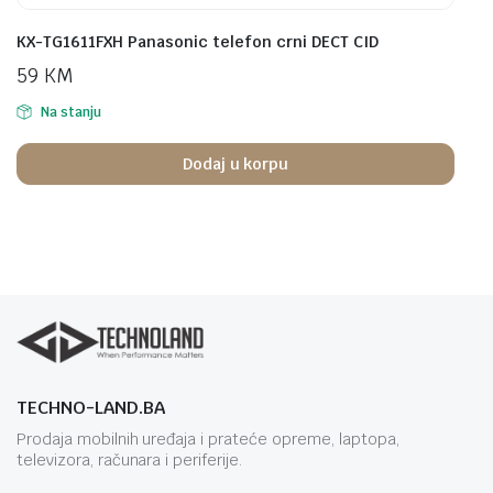
KX-TG1611FXH Panasonic telefon crni DECT CID
59
KM
Na stanju
Dodaj u korpu
TECHNO-LAND.BA
Prodaja mobilnih uređaja i prateće opreme, laptopa,
televizora, računara i periferije.