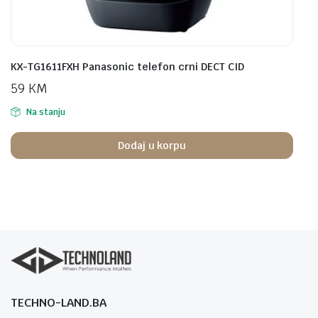
KX-TG1611FXH Panasonic telefon crni DECT CID
59
KM
Na stanju
Dodaj u korpu
TECHNO-LAND.BA