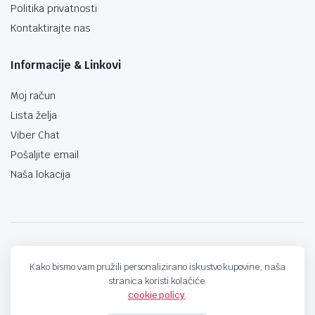
Politika privatnosti
Kontaktirajte nas
Informacije & Linkovi
Moj račun
Lista želja
Viber Chat
Pošaljite email
Naša lokacija
techno-land.ba © Design by: ProCreative Studio
Kako bismo vam pružili personalizirano iskustvo kupovine, naša
stranica koristi kolačiće.
cookie policy
.