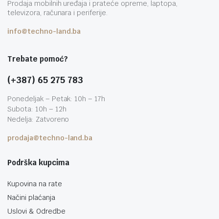
Prodaja mobilnih uređaja i prateće opreme, laptopa,
televizora, računara i periferije.
info@techno-land.ba
Trebate pomoć?
(+387) 65 275 783
Ponedeljak – Petak: 10h – 17h
Subota: 10h – 12h
Nedelja: Zatvoreno
prodaja@techno-land.ba
Podrška kupcima
Kupovina na rate
Načini plaćanja
Uslovi & Odredbe