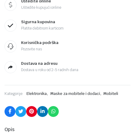
Uštedite online
Uštedite kupujući online
Sigurna kupovina
Platite debitnom karticom
Korisnička podrška
Pozovite nas
Dostava na adresu
Dostava u roku od 2-5 radnih dana
,
,
Kategorije:
Elektronika
Maske za mobitele i dodaci
Mobiteli
Opis