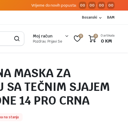
Vrijeme do novih popusta:
00
00
00
00
:
:
:
Bosanski
BAM
0 artikala
Moj račun
0
0
0
KM
Pozdrav, Prijavi Se
NA MASKA ZA
 SA TEČNIM SJAJEM
ONE 14 PRO CRNA
a na stanju