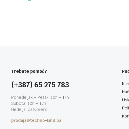
Trebate pomoć?
Po
(+387) 65 275 783
Kup
Nač
Ponedeljak – Petak: 10h – 17h
Usl
Subota: 10h – 12h
Pol
Nedelja: Zatvoreno
Kon
prodaja@techno-land.ba