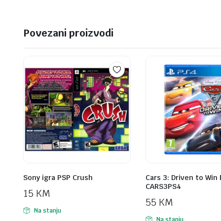
Povezani proizvodi
Sony igra PSP Crush
Cars 3: Driven to Win
CARS3PS4
15
KM
55
KM
Na stanju
Na stanju