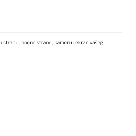
žnju stranu, bočne strane, kameru i ekran vašeg