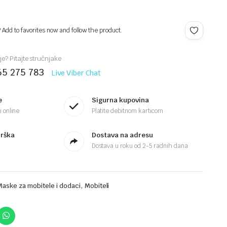
? Add to favorites now and follow the product.
je? Pitajte stručnjake
65 275 783
Live Viber Chat
e
Sigurna kupovina
 online
Platite debitnom karticom
drška
Dostava na adresu
Dostava u roku od 2-5 radnih dana
,
Maske za mobitele i dodaci
Mobiteli