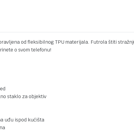
pravljena od fleksibilnog TPU materijala. Futrola štiti stra
inete o svom telefonu!
led
no staklo za objektiv
na uđu ispod kućišta
ona