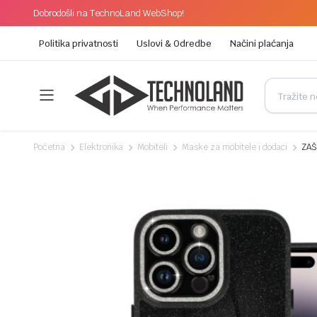
Dobrodošli na TechnoLand WebShop!
Politika privatnosti
Uslovi & Odredbe
Načini plaćanja
Početna
Elektronika
Mobiteli
Maske za mobitele i dodaci
ZAŠ