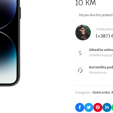
10
KM
Did you like this product
Imate pitan
(+387) 
Uštedite onlin
Uštedite kupujući
Korisnička po
Pozovite nas
,
Kategorije:
Elektronika