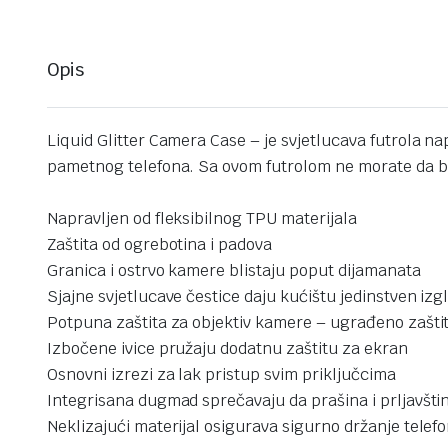
Opis
Liquid Glitter Camera Case – je svjetlucava futrola na
pametnog telefona. Sa ovom futrolom ne morate da br
Napravljen od fleksibilnog TPU materijala
Zaštita od ogrebotina i padova
Granica i ostrvo kamere blistaju poput dijamanata
Sjajne svjetlucave čestice daju kućištu jedinstven izg
Potpuna zaštita za objektiv kamere – ugrađeno zaštit
Izbočene ivice pružaju dodatnu zaštitu za ekran
Osnovni izrezi za lak pristup svim priključcima
Integrisana dugmad sprečavaju da prašina i prljavšti
Neklizajući materijal osigurava sigurno držanje telef