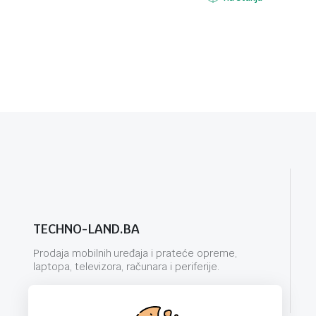
TECHNO-LAND.BA
Prodaja mobilnih uređaja i prateće opreme,
laptopa, televizora, računara i periferije.
info@techno-land.ba