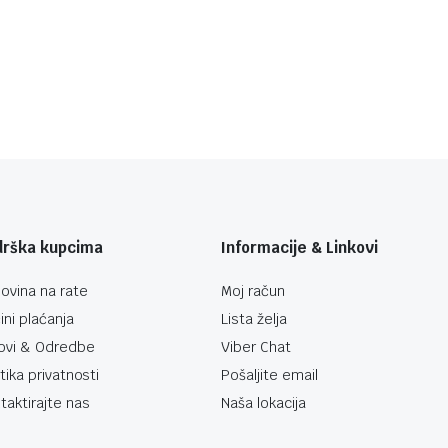
drška kupcima
Informacije & Linkovi
ovina na rate
Moj račun
ini plaćanja
Lista želja
ovi & Odredbe
Viber Chat
itika privatnosti
Pošaljite email
taktirajte nas
Naša lokacija