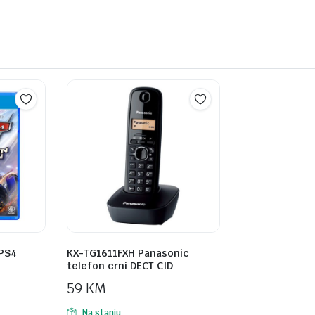
 PS4
KX-TG1611FXH Panasonic
telefon crni DECT CID
59
KM
Na stanju