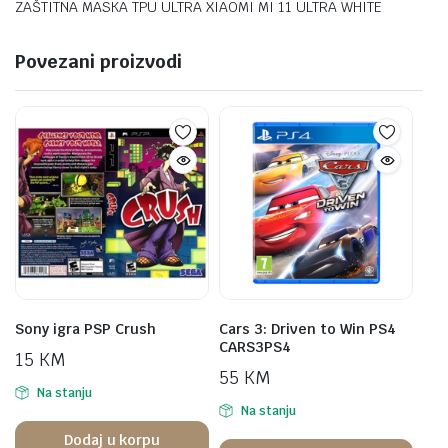
ZAŠTITNA MASKA TPU ULTRA XIAOMI MI 11 ULTRA WHITE
Povezani proizvodi
Sony igra PSP Crush
Cars 3: Driven to Win PS4
CARS3PS4
15
KM
55
KM
Na stanju
Na stanju
Dodaj u korpu