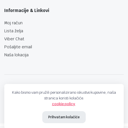
Informacije & Linkovi
Moj račun
Lista želja
Viber Chat
Pošaljite email
Naša lokacija
techno-land.ba © Design by: ProCreative Studio
Kako bismo vam pružili personalizirano iskustvo kupovine, naša
stranica koristi kolačiće.
cookie policy
.
Prihvatam kolačiće