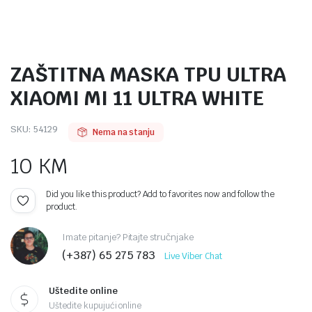
ZAŠTITNA MASKA TPU ULTRA
XIAOMI MI 11 ULTRA WHITE
SKU:
54129
Nema na stanju
10
KM
Did you like this product? Add to favorites now and follow the
product.
Imate pitanje? Pitajte stručnjake
(+387) 65 275 783
Live Viber Chat
Uštedite online
Uštedite kupujući online