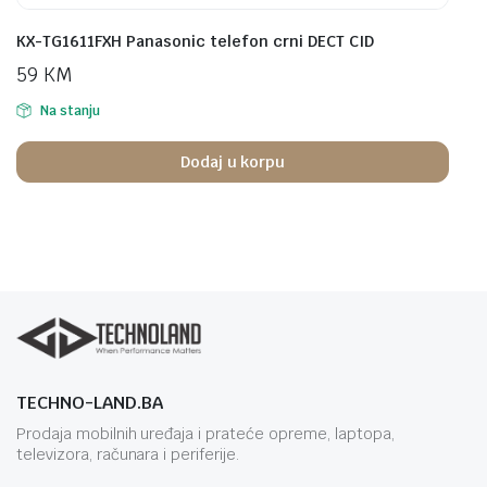
KX-TG1611FXH Panasonic telefon crni DECT CID
59
KM
Na stanju
Dodaj u korpu
TECHNO-LAND.BA
Prodaja mobilnih uređaja i prateće opreme, laptopa,
televizora, računara i periferije.