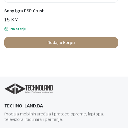
Sony igra PSP Crush
15
KM
Na stanju
Dodaj u korpu
TECHNO-LAND.BA
Prodaja mobilnih uređaja i prateće opreme, laptopa,
televizora, računara i periferije.