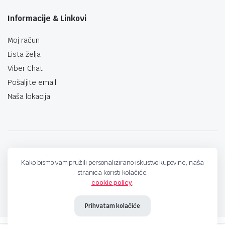
Informacije & Linkovi
Moj račun
Lista želja
Viber Chat
Pošaljite email
Naša lokacija
techno-land.ba © Design by: ProCreative Studio
Kako bismo vam pružili personalizirano iskustvo kupovine, naša
stranica koristi kolačiće.
cookie policy
.
Prihvatam kolačiće