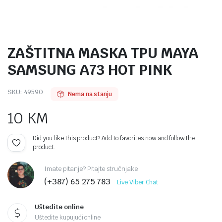
ZAŠTITNA MASKA TPU MAYA
SAMSUNG A73 HOT PINK
SKU:
49590
Nema na stanju
10
KM
Did you like this product? Add to favorites now and follow the
product.
Imate pitanje? Pitajte stručnjake
(+387) 65 275 783
Live Viber Chat
Uštedite online
Uštedite kupujući online