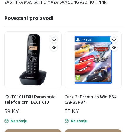
ZAŠTITNA MASKA TPU MAYA SAMSUNG A73 HOT PINK
Povezani proizvodi
KX-TG1611FXH Panasonic
Cars 3: Driven to Win PS4
telefon crni DECT CID
CARS3PS4
59
KM
55
KM
Na stanju
Na stanju