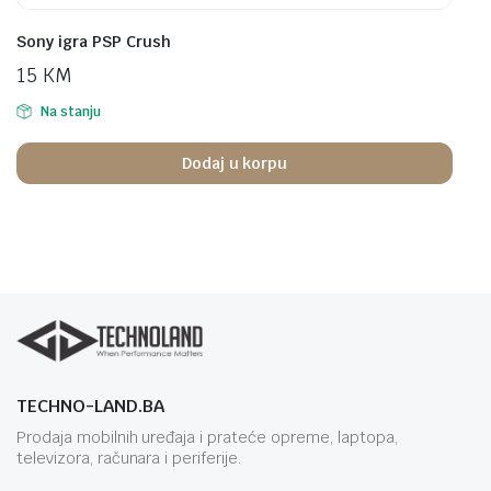
Sony igra PSP Crush
15
KM
Na stanju
Dodaj u korpu
TECHNO-LAND.BA
Prodaja mobilnih uređaja i prateće opreme, laptopa,
televizora, računara i periferije.