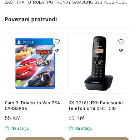
ZAŠTITNA FUTROLA TPU FRONDY SAMSUNG S23 PLUS ROSE
Povezani proizvodi
Cars 3: Driven to Win PS4
KX-TG1611FXH Panasonic
CARS3PS4
telefon crni DECT CID
55
KM
59
KM
Na stanju
Na stanju