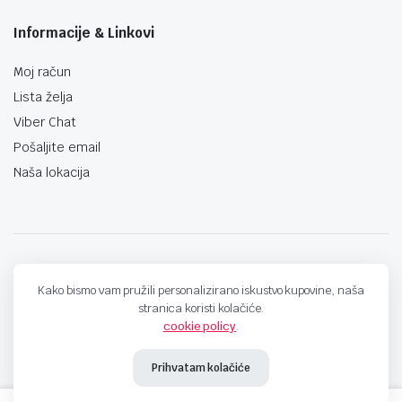
Informacije & Linkovi
Moj račun
Lista želja
Viber Chat
Pošaljite email
Naša lokacija
techno-land.ba © Design by: ProCreative Studio
Kako bismo vam pružili personalizirano iskustvo kupovine, naša
stranica koristi kolačiće.
cookie policy
.
Prihvatam kolačiće