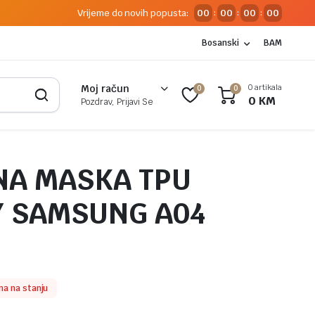
Vrijeme do novih popusta:
00
00
00
00
:
:
:
Bosanski
BAM
0 artikala
Moj račun
0
0
0
KM
Pozdrav, Prijavi Se
NA MASKA TPU
 SAMSUNG A04
a na stanju