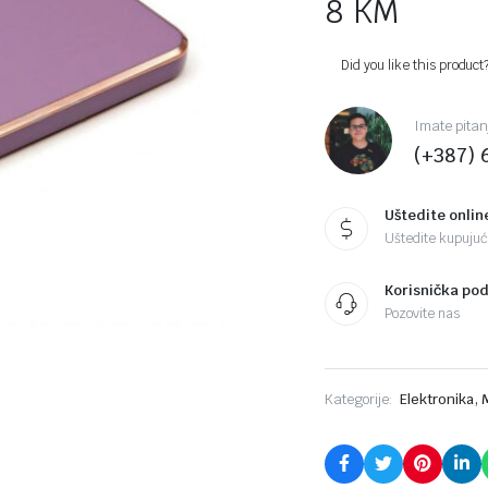
8
KM
Did you like this product
Imate pitan
(+387) 
Uštedite onlin
Uštedite kupujući
Korisnička po
Pozovite nas
,
Kategorije:
Elektronika