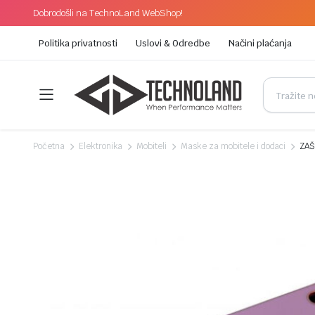
Dobrodošli na TechnoLand WebShop!
Politika privatnosti
Uslovi & Odredbe
Načini plaćanja
Početna
Elektronika
Mobiteli
Maske za mobitele i dodaci
ZAŠ