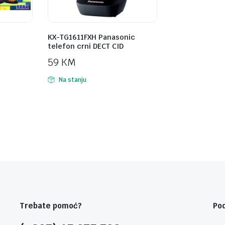
KX-TG1611FXH Panasonic
telefon crni DECT CID
59
KM
Na stanju
Trebate pomoć?
Po