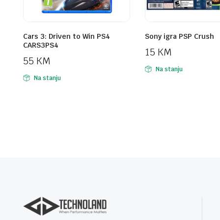
Cars 3: Driven to Win PS4
Sony igra PSP Crush
CARS3PS4
15
KM
55
KM
Na stanju
Na stanju