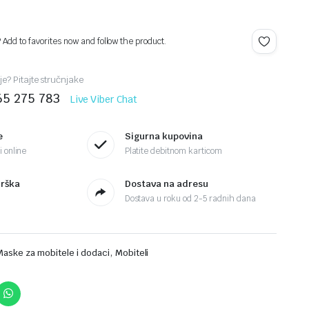
? Add to favorites now and follow the product.
je? Pitajte stručnjake
65 275 783
Live Viber Chat
e
Sigurna kupovina
 online
Platite debitnom karticom
drška
Dostava na adresu
Dostava u roku od 2-5 radnih dana
,
Maske za mobitele i dodaci
Mobiteli