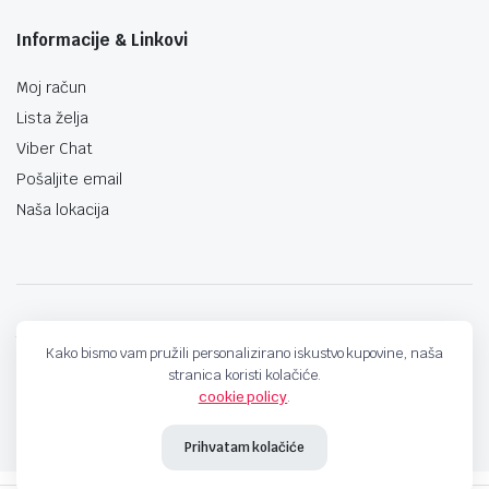
Informacije & Linkovi
Moj račun
Lista želja
Viber Chat
Pošaljite email
Naša lokacija
techno-land.ba © Design by: ProCreative Studio
Kako bismo vam pružili personalizirano iskustvo kupovine, naša
stranica koristi kolačiće.
cookie policy
.
Prihvatam kolačiće