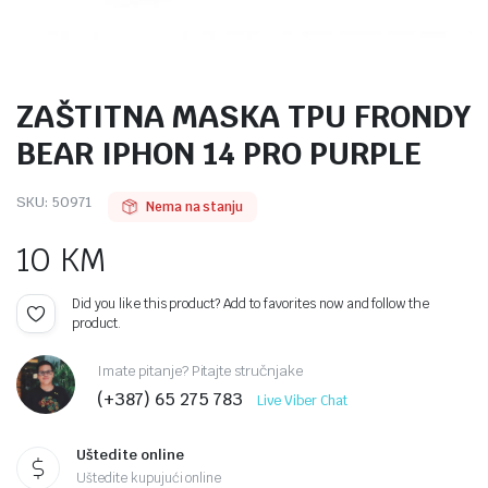
ZAŠTITNA MASKA TPU FRONDY
BEAR IPHON 14 PRO PURPLE
SKU:
50971
Nema na stanju
10
KM
Did you like this product? Add to favorites now and follow the
product.
Imate pitanje? Pitajte stručnjake
(+387) 65 275 783
Live Viber Chat
Uštedite online
Uštedite kupujući online