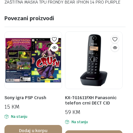
ZAŠTITNA MASKA TPU FRONDY BEAR IPHON 14 PRO PURPLE
Povezani proizvodi
Sony igra PSP Crush
KX-TG1611FXH Panasonic
telefon crni DECT CID
15
KM
59
KM
Na stanju
Na stanju
Dodaj u korpu