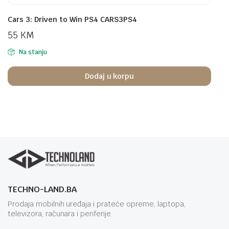
Cars 3: Driven to Win PS4 CARS3PS4
55
KM
Na stanju
Dodaj u korpu
TECHNO-LAND.BA
Prodaja mobilnih uređaja i prateće opreme, laptopa,
televizora, računara i periferije.