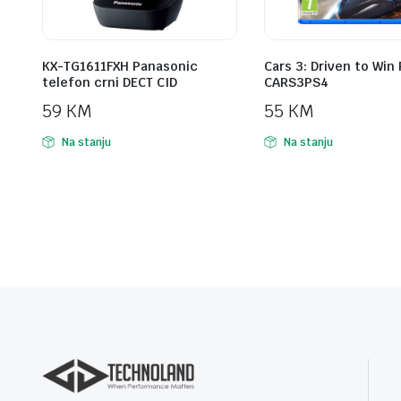
KX-TG1611FXH Panasonic
Cars 3: Driven to Win
telefon crni DECT CID
CARS3PS4
59
KM
55
KM
Na stanju
Na stanju