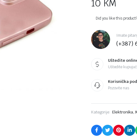
10
KM
Did you like this product
Imate pitan
(+387) 
Uštedite onlin
Uštedite kupujući
Korisnička po
Pozovite nas
,
Kategorije:
Elektronika