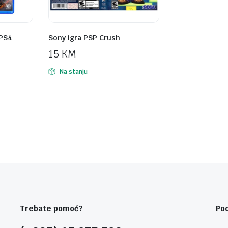
 PS4
Sony igra PSP Crush
15
KM
Na stanju
Trebate pomoć?
Po