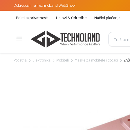
Dobrodošli na TechnoLand WebShop!
Politika privatnosti
Uslovi & Odredbe
Načini plaćanja
Početna
Elektronika
Mobiteli
Maske za mobitele i dodaci
ZAŠ