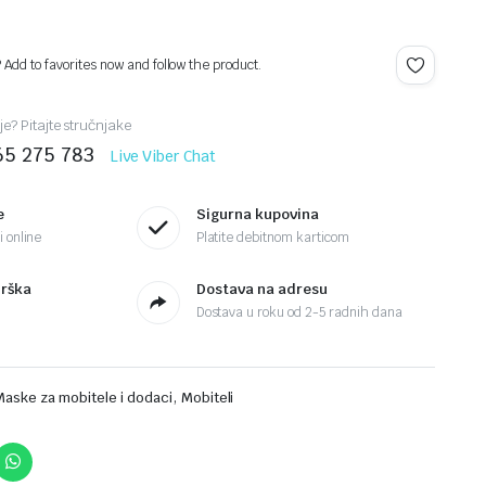
? Add to favorites now and follow the product.
je? Pitajte stručnjake
65 275 783
Live Viber Chat
e
Sigurna kupovina
 online
Platite debitnom karticom
drška
Dostava na adresu
Dostava u roku od 2-5 radnih dana
,
Maske za mobitele i dodaci
Mobiteli