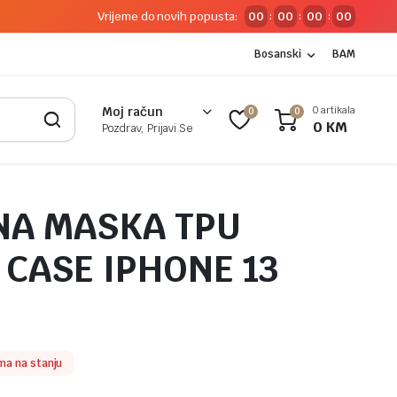
Vrijeme do novih popusta:
00
00
00
00
:
:
:
Bosanski
BAM
0 artikala
Moj račun
0
0
0
KM
Pozdrav, Prijavi Se
NA MASKA TPU
 CASE IPHONE 13
ma na stanju