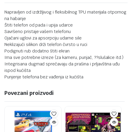
Napravljen od izdržljivog i fleksibilnog TPU materijala otpornog
na habanje
Štiti telefon od pada i upija udarce
Savršeno pristaje vašem telefonu
Ojačani uglovi za apsorpciju udarne sile
Neklizajući silikon drži telefon čvrsto u ruci
Podignuti rub dodatno štiti ekran
Ima sve potrebne izreze (za kameru, punjač, ??slušalice itd.)
Integrisana dugmad sprečavaju da prašina i prljavština uđu
ispod kućišta
Punjenje telefona bez vađenja iz kućišta
Povezani proizvodi