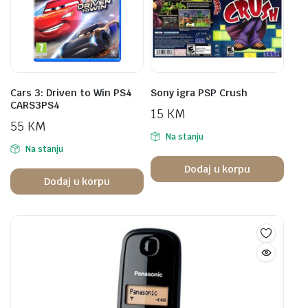
Cars 3: Driven to Win PS4
Sony igra PSP Crush
CARS3PS4
15
KM
55
KM
Na stanju
Na stanju
Dodaj u korpu
Dodaj u korpu