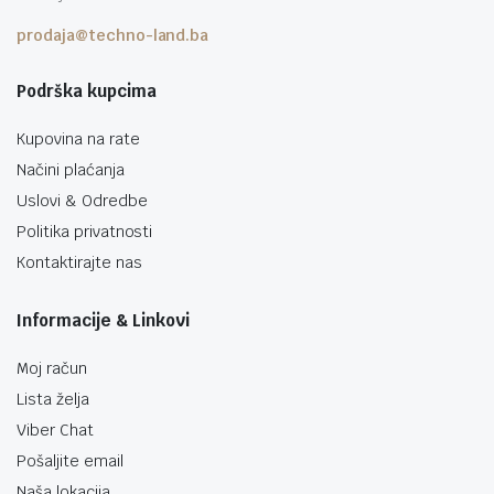
prodaja@techno-land.ba
Podrška kupcima
Kupovina na rate
Načini plaćanja
Uslovi & Odredbe
Politika privatnosti
Kontaktirajte nas
Informacije & Linkovi
Moj račun
Lista želja
Viber Chat
Pošaljite email
Naša lokacija