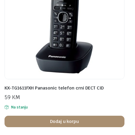
KX-TG1611FXH Panasonic telefon crni DECT CID
59
KM
Na stanju
Dodaj u korpu