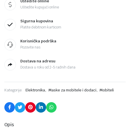
Uštedite online
Uštedite kupujući online
Sigurna kupovina
Platite debitnom karticom
Korisnička podrška
Pozovite nas
Dostava na adresu
Dostava u roku od 2-5 radnih dana
,
,
Kategorije:
Elektronika
Maske za mobitele i dodaci
Mobiteli
Opis