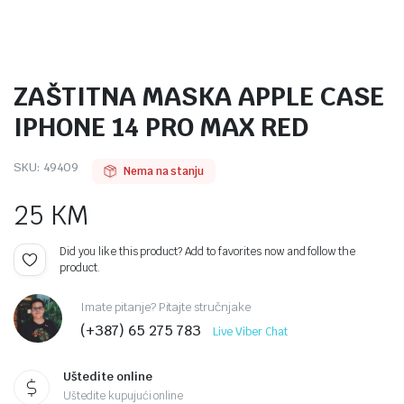
ZAŠTITNA MASKA APPLE CASE
IPHONE 14 PRO MAX RED
SKU:
49409
Nema na stanju
25
KM
Did you like this product? Add to favorites now and follow the
product.
Imate pitanje? Pitajte stručnjake
(+387) 65 275 783
Live Viber Chat
Uštedite online
Uštedite kupujući online