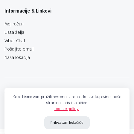
Informacije & Linkovi
Moj račun
Lista želja
Viber Chat
Pošaljite email
Naša lokacija
techno-land.ba © Design by: ProCreative Studio
Kako bismo vam pružili personalizirano iskustvo kupovine, naša
stranica koristi kolačiće.
cookie policy
.
Prihvatam kolačiće