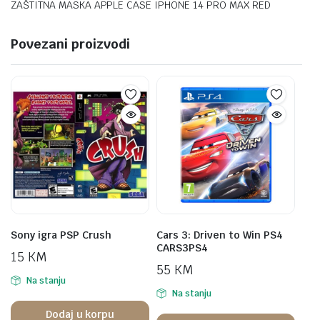
ZAŠTITNA MASKA APPLE CASE IPHONE 14 PRO MAX RED
Povezani proizvodi
Sony igra PSP Crush
Cars 3: Driven to Win PS4
CARS3PS4
15
KM
55
KM
Na stanju
Na stanju
Dodaj u korpu