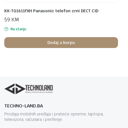
KX-TG1611FXH Panasonic telefon crni DECT CID
59
KM
Na stanju
Dodaj u korpu
TECHNO-LAND.BA
Prodaja mobilnih uređaja i prateće opreme, laptopa,
televizora, računara i periferije.