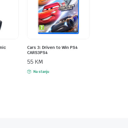
nic
Cars 3: Driven to Win PS4
CARS3PS4
55
KM
Na stanju