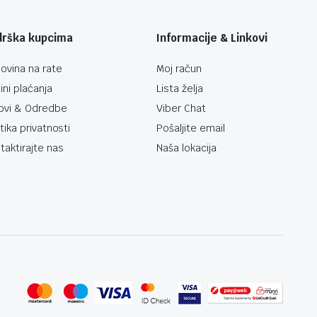
drška kupcima
Informacije & Linkovi
ovina na rate
Moj račun
ini plaćanja
Lista želja
ovi & Odredbe
Viber Chat
itika privatnosti
Pošaljite email
taktirajte nas
Naša lokacija