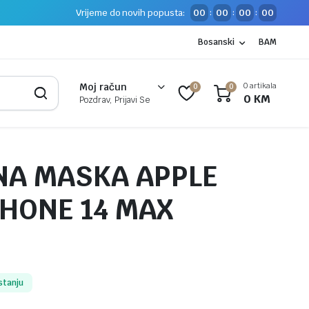
Vrijeme do novih popusta:
00
00
00
00
:
:
:
Bosanski
BAM
0 artikala
Moj račun
0
0
0
KM
Pozdrav, Prijavi Se
NA MASKA APPLE
PHONE 14 MAX
stanju