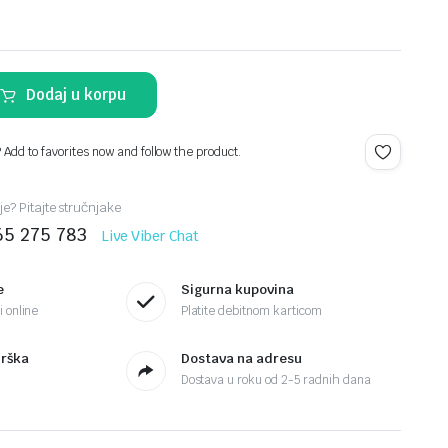
Dodaj u korpu
? Add to favorites now and follow the product.
je? Pitajte stručnjake
65 275 783
Live Viber Chat
e
Sigurna kupovina
 online
Platite debitnom karticom
drška
Dostava na adresu
Dostava u roku od 2-5 radnih dana