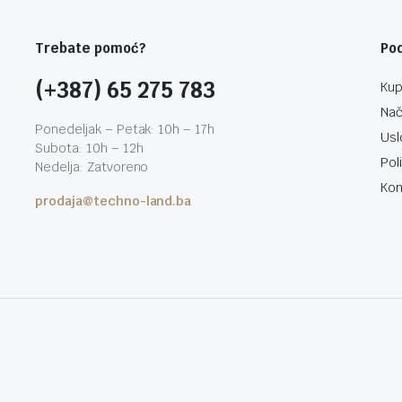
Trebate pomoć?
Po
(+387) 65 275 783
Kup
Nač
Ponedeljak – Petak: 10h – 17h
Usl
Subota: 10h – 12h
Pol
Nedelja: Zatvoreno
Kon
prodaja@techno-land.ba