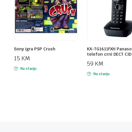
Sony igra PSP Crush
KX-TG1611FXH Panaso
telefon crni DECT CID
15
KM
59
KM
Na stanju
Na stanju