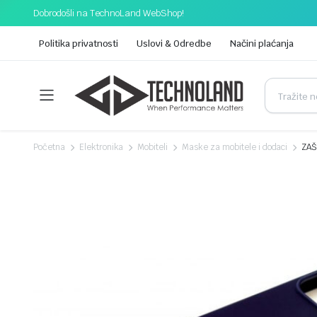
Dobrodošli na TechnoLand WebShop!
Politika privatnosti
Uslovi & Odredbe
Načini plaćanja
Početna
Elektronika
Mobiteli
Maske za mobitele i dodaci
ZAŠ