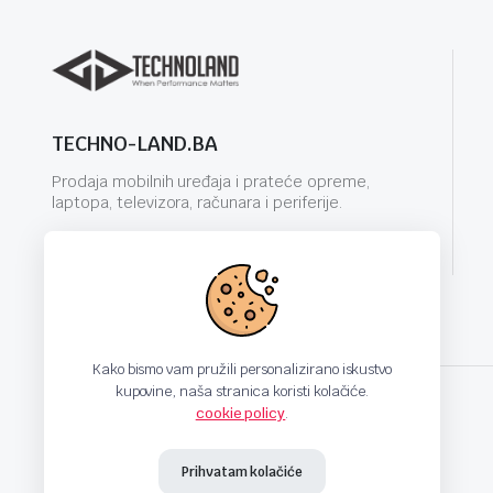
TECHNO-LAND.BA
Prodaja mobilnih uređaja i prateće opreme,
laptopa, televizora, računara i periferije.
info@techno-land.ba
Kako bismo vam pružili personalizirano iskustvo
kupovine, naša stranica koristi kolačiće.
cookie policy
.
techno-land.ba © Design by: ProCreative Studio
Prihvatam kolačiće