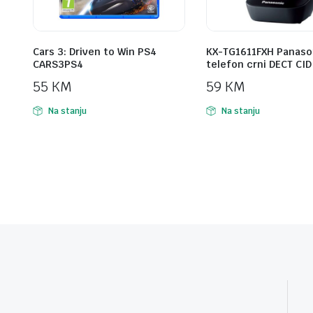
Cars 3: Driven to Win PS4
KX-TG1611FXH Panaso
CARS3PS4
telefon crni DECT CID
55
KM
59
KM
Na stanju
Na stanju