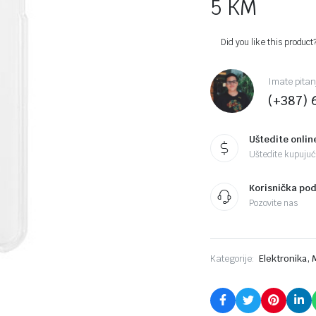
5
KM
Did you like this product
Imate pitan
(+387) 
Uštedite onlin
Uštedite kupujući
Korisnička po
Pozovite nas
,
Kategorije:
Elektronika