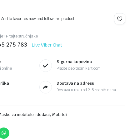
? Add to favorites now and follow the product.
je? Pitajte stručnjake
65 275 783
Live Viber Chat
e
Sigurna kupovina
 online
Platite debitnom karticom
drška
Dostava na adresu
Dostava u roku od 2-5 radnih dana
,
Maske za mobitele i dodaci
Mobiteli