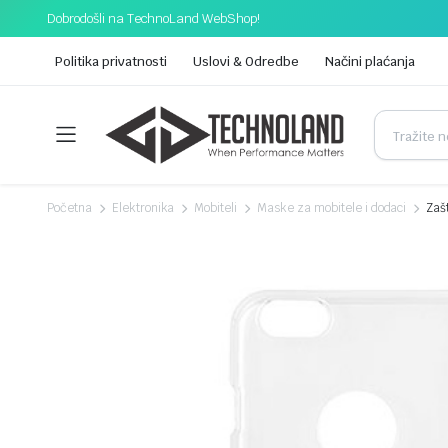
Dobrodošli na TechnoLand WebShop!
Politika privatnosti
Uslovi & Odredbe
Načini plaćanja
Početna
Elektronika
Mobiteli
Maske za mobitele i dodaci
Zaš