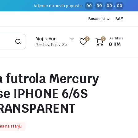
Vrijeme do novih popusta:
00
00
00
00
:
:
:
Bosanski
BAM
0 artikala
Moj račun
0
0
0
KM
Pozdrav, Prijavi Se
a futrola Mercury
ase IPHONE 6/6S
 TRANSPARENT
ma na stanju