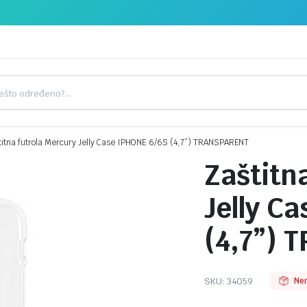
titna futrola Mercury Jelly Case IPHONE 6/6S (4,7”) TRANSPARENT
Zaštitn
Jelly C
(4,7”)
SKU:
34059
Ne