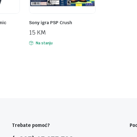
nic
Sony igra PSP Crush
15
KM
Na stanju
Trebate pomoć?
Po