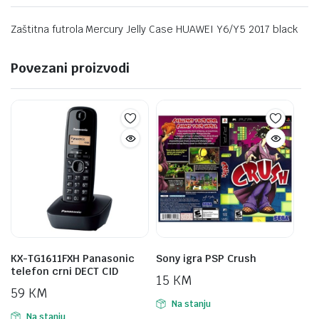
Zaštitna futrola Mercury Jelly Case HUAWEI Y6/Y5 2017 black
Povezani proizvodi
KX-TG1611FXH Panasonic
Sony igra PSP Crush
telefon crni DECT CID
15
KM
59
KM
Na stanju
Na stanju