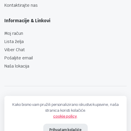
Kontaktirajte nas
Informacije & Linkovi
Moj račun
Lista želja
Viber Chat
Pošaljite email
Naša lokacija
techno-land.ba © Design by: ProCreative Studio
Kako bismo vam pružili personalizirano iskustvo kupovine, naša
stranica koristi kolačiće.
cookie policy
.
Prihvatam kolačiće