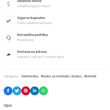
Uštedite online
Uštedite kupujući online
Sigurna kupovina
Platite debitnom karticom
Korisnička podrška
Pozovite nas
Dostava na adresu
Dostava u roku od 2-5 radnih dana
,
,
Kategorije:
Elektronika
Maske za mobitele i dodaci
Mobiteli
Opis