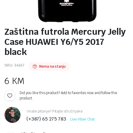
Zaštitna futrola Mercury Jelly
Case HUAWEI Y6/Y5 2017
black
SKU:
34167
Nema na stanju
6
KM
Did you like this product? Add to favorites now and follow the
product.
Imate pitanje? Pitajte stručnjake
(+387) 65 275 783
Live Viber Chat