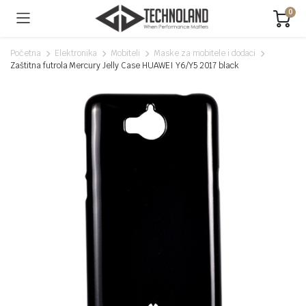
0
Početna
Elektronika
Mobiteli
Maske za mobitele i dodaci
Zaštitna futrola Mercury Jelly Case HUAWEI Y6/Y5 2017 black