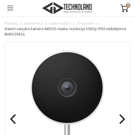
0
Početna
Elektronika
Video nadzor
IP kamere
Xiaomi vanjska kamera AW200 visoka rezolucija 1080p IP65 vodootporna
BHR6398GL