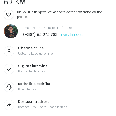
69
KM
Did you like this product? Add to favorites now and follow the
product.
Imate pitanje? Pitajte stručnjake
(+387) 65 275 783
Live Viber Chat
Uštedite online
Uštedite kupujući online
Sigurna kupovina
Platite debitnom karticom
Korisnička podrška
Pozovite nas
Dostava na adresu
Dostava u roku od 2-5 radnih dana