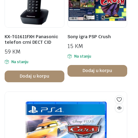
KX-TG1611FXH Panasonic
Sony igra PSP Crush
telefon crni DECT CID
15
KM
59
KM
Na stanju
Na stanju
Dodaj u korpu
Dodaj u korpu