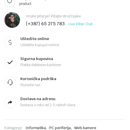
product.
Imate pitanje? Pitajte stručnjake
(+387) 65 275 783
Live Viber Chat
Uštedite online
Uštedite kupujući online
Sigurna kupovina
Platite debitnom karticom
Korisnička podrška
Pozovite nas
Dostava na adresu
Dostava u roku od 2-5 radnih dana
,
,
Kategorije:
Informatika
PC periferija
Web kamere