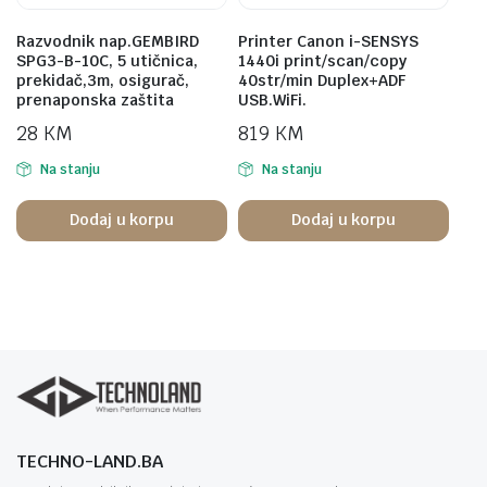
Razvodnik nap.GEMBIRD
Printer Canon i-SENSYS
SPG3-B-10C, 5 utičnica,
1440i print/scan/copy
prekidač,3m, osigurač,
40str/min Duplex+ADF
prenaponska zaštita
USB.WiFi.
28
KM
819
KM
Na stanju
Na stanju
Dodaj u korpu
Dodaj u korpu
TECHNO-LAND.BA