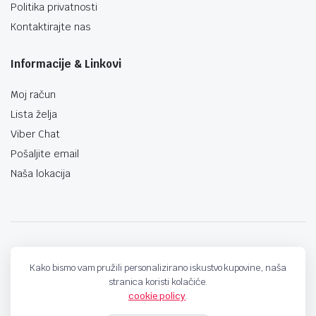
Politika privatnosti
Kontaktirajte nas
Informacije & Linkovi
Moj račun
Lista želja
Viber Chat
Pošaljite email
Naša lokacija
techno-land.ba © Design by: ProCreative Studio
Kako bismo vam pružili personalizirano iskustvo kupovine, naša
stranica koristi kolačiće.
cookie policy
.