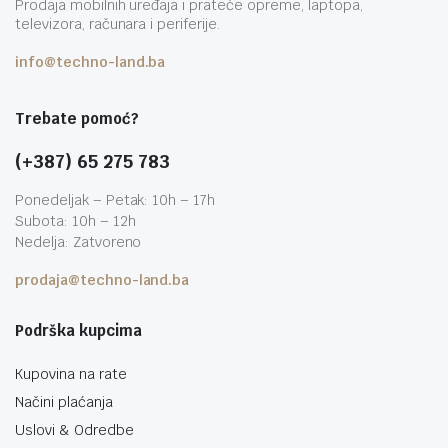
Prodaja mobilnih uređaja i prateće opreme, laptopa,
televizora, računara i periferije.
info@techno-land.ba
Trebate pomoć?
(+387) 65 275 783
Ponedeljak – Petak: 10h – 17h
Subota: 10h – 12h
Nedelja: Zatvoreno
prodaja@techno-land.ba
Podrška kupcima
Kupovina na rate
Načini plaćanja
Uslovi & Odredbe