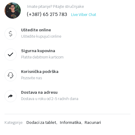
Imate pitanje? Pitajte stručnjake
(+387) 65 275 783
Live Viber Chat
Uštedite online
Uštedite kupujući online
Sigurna kupovina
Platite debitnom karticom
Korisnička podrška
Pozovite nas
Dostava na adresu
Dostava u roku od 2-5 radnih dana
,
,
Kategorije:
Dodaci za tablet
Informatika
Racunari