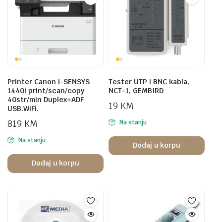
Printer Canon i-SENSYS
Tester UTP i BNC kabla,
1440i print/scan/copy
NCT-1, GEMBIRD
40str/min Duplex+ADF
19
KM
USB.WiFi.
819
KM
Na stanju
Na stanju
Dodaj u korpu
Dodaj u korpu