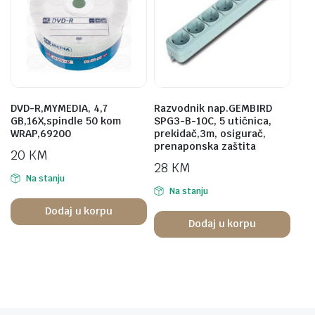
DVD-R,MYMEDIA, 4,7
Razvodnik nap.GEMBIRD
GB,16X,spindle 50 kom
SPG3-B-10C, 5 utičnica,
WRAP,69200
prekidač,3m, osigurač,
prenaponska zaštita
20
KM
28
KM
Na stanju
Na stanju
Dodaj u korpu
Dodaj u korpu