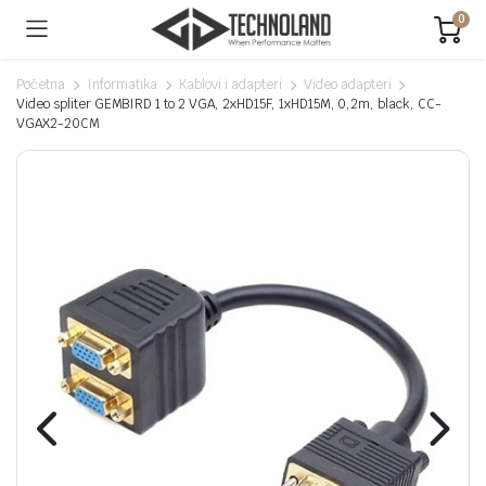
0
Početna
Informatika
Kablovi i adapteri
Video adapteri
Video spliter GEMBIRD 1 to 2 VGA, 2xHD15F, 1xHD15M, 0,2m, black, CC-
VGAX2-20CM