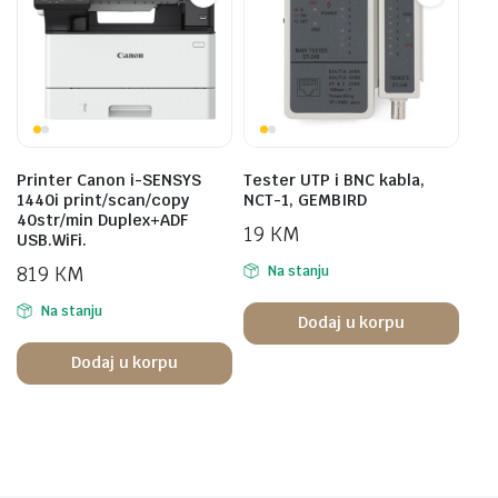
Printer Canon i-SENSYS
Tester UTP i BNC kabla,
1440i print/scan/copy
NCT-1, GEMBIRD
40str/min Duplex+ADF
19
KM
USB.WiFi.
819
KM
Na stanju
Na stanju
Dodaj u korpu
Dodaj u korpu