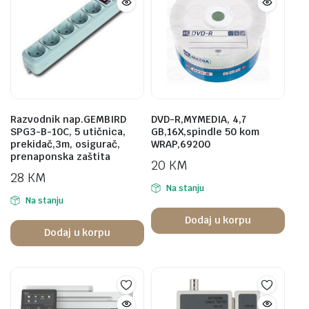
Razvodnik nap.GEMBIRD
DVD-R,MYMEDIA, 4,7
SPG3-B-10C, 5 utičnica,
GB,16X,spindle 50 kom
prekidač,3m, osigurač,
WRAP,69200
prenaponska zaštita
20
KM
28
KM
Na stanju
Na stanju
Dodaj u korpu
Dodaj u korpu