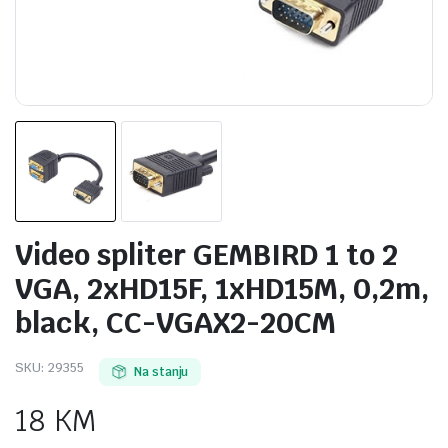
Video spliter GEMBIRD 1 to 2
VGA, 2xHD15F, 1xHD15M, 0,2m,
black, CC-VGAX2-20CM
SKU:
29355
Na stanju
18
KM