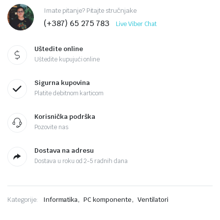
Imate pitanje? Pitajte stručnjake
(+387) 65 275 783
Live Viber Chat
Uštedite online
Uštedite kupujući online
Sigurna kupovina
Platite debitnom karticom
Korisnička podrška
Pozovite nas
Dostava na adresu
Dostava u roku od 2-5 radnih dana
,
,
Kategorije:
Informatika
PC komponente
Ventilatori