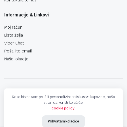
Informacije & Linkovi
Moj račun
Lista želja
Viber Chat
Pošaljite email
Naša lokacija
techno-land.ba © Design by: ProCreative Studio
Kako bismo vam pružili personalizirano iskustvo kupovine, naša
stranica koristi kolačiće.
cookie policy
.
Prihvatam kolačiće