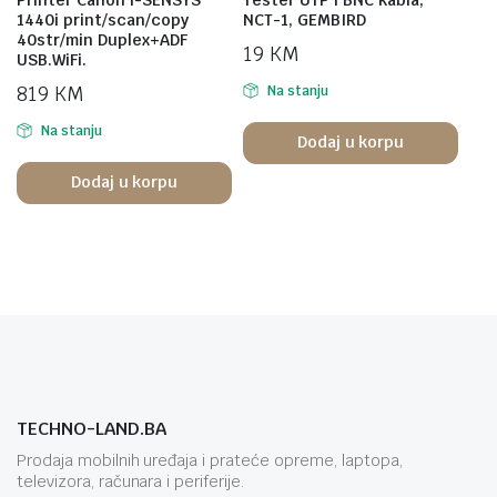
1440i print/scan/copy
NCT-1, GEMBIRD
40str/min Duplex+ADF
19
KM
USB.WiFi.
819
KM
Na stanju
Na stanju
Dodaj u korpu
Dodaj u korpu
TECHNO-LAND.BA
Prodaja mobilnih uređaja i prateće opreme, laptopa,
televizora, računara i periferije.