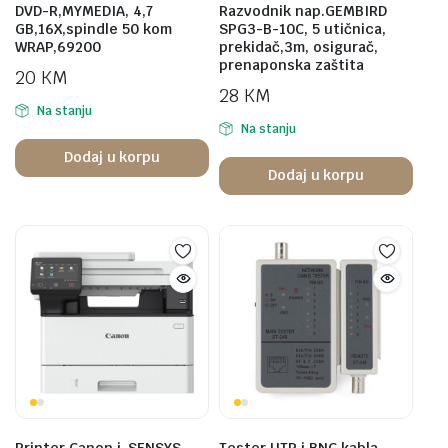
DVD-R,MYMEDIA, 4,7
Razvodnik nap.GEMBIRD
GB,16X,spindle 50 kom
SPG3-B-10C, 5 utičnica,
WRAP,69200
prekidač,3m, osigurač,
prenaponska zaštita
20
KM
28
KM
Na stanju
Na stanju
Dodaj u korpu
Dodaj u korpu
Printer Canon i-SENSYS
Tester UTP i BNC kabla,