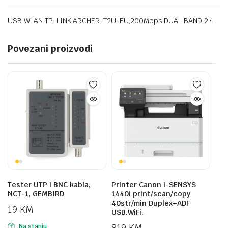
USB WLAN TP-LINK ARCHER-T2U-EU,200Mbps,DUAL BAND 2,4
Povezani proizvodi
Tester UTP i BNC kabla,
Printer Canon i-SENSYS
NCT-1, GEMBIRD
1440i print/scan/copy
40str/min Duplex+ADF
19
KM
USB.WiFi.
819
KM
Na stanju