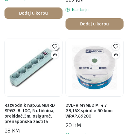
Na stanju
Dodaj u korpu
Dodaj u korpu
Razvodnik nap.GEMBIRD
DVD-R,MYMEDIA, 4,7
SPG3-B-10C, 5 utičnica,
GB,16X,spindle 50 kom
prekidač,3m, osigurač,
WRAP,69200
prenaponska zaštita
20
KM
28
KM