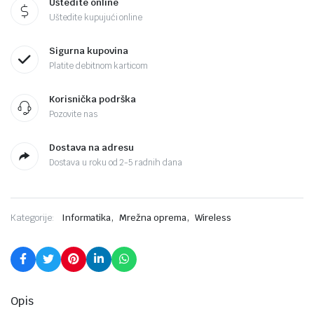
Uštedite online
Uštedite kupujući online
Sigurna kupovina
Platite debitnom karticom
Korisnička podrška
Pozovite nas
Dostava na adresu
Dostava u roku od 2-5 radnih dana
,
,
Kategorije:
Informatika
Mrežna oprema
Wireless
Opis