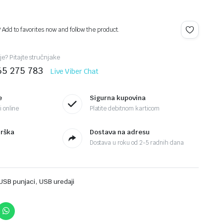
? Add to favorites now and follow the product.
je? Pitajte stručnjake
65 275 783
Live Viber Chat
e
Sigurna kupovina
 online
Platite debitnom karticom
drška
Dostava na adresu
Dostava u roku od 2-5 radnih dana
,
USB punjaci
USB uredaji