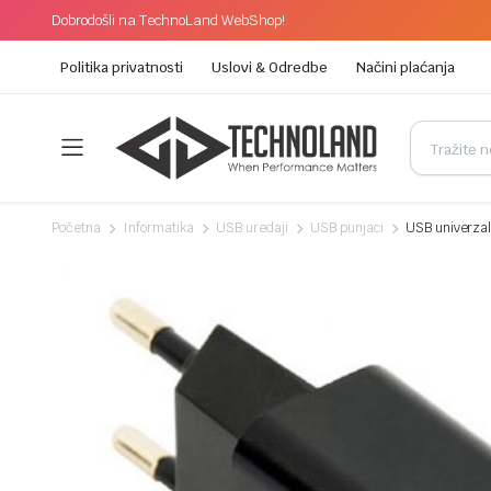
Dobrodošli na TechnoLand WebShop!
Politika privatnosti
Uslovi & Odredbe
Načini plaćanja
Početna
Informatika
USB uredaji
USB punjaci
USB univerzal