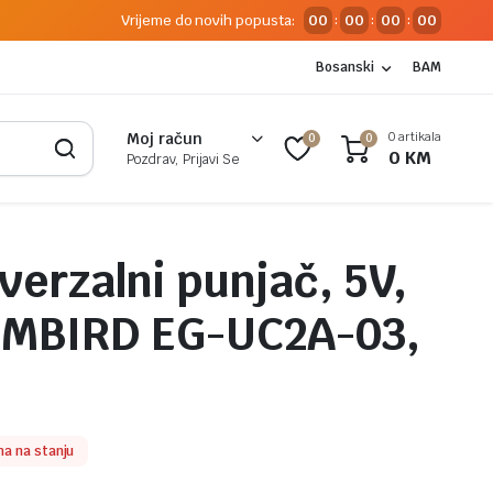
Vrijeme do novih popusta:
00
00
00
00
:
:
:
Bosanski
BAM
0 artikala
Moj račun
0
0
0
KM
Pozdrav, Prijavi Se
verzalni punjač, 5V,
EMBIRD EG-UC2A-03,
a na stanju