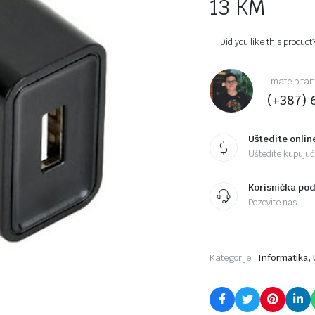
13
KM
Did you like this product
Imate pitan
(+387) 
Uštedite onlin
Uštedite kupujući
Korisnička po
Pozovite nas
,
Kategorije:
Informatika