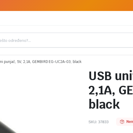
ni punjač, 5V, 2,1A, GEMBIRD EG-UC2A-03, black
USB uni
2,1A, G
black
SKU:
37833
Nem