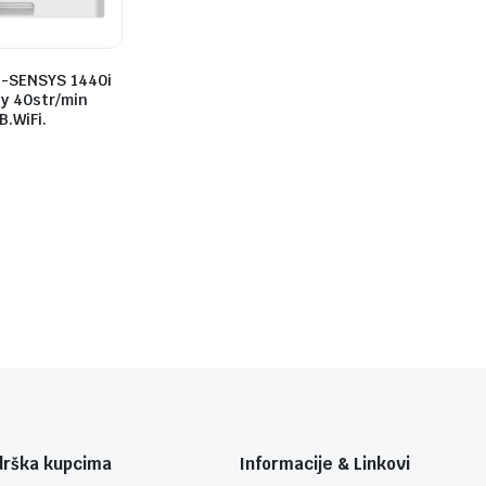
i-SENSYS 1440i
y 40str/min
.WiFi.
drška kupcima
Informacije & Linkovi