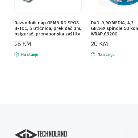
Razvodnik nap.GEMBIRD SPG3-
DVD-R,MYMEDIA, 4,7
B-10C, 5 utičnica, prekidač,3m,
GB,16X,spindle 50 ko
osigurač, prenaponska zaštita
WRAP,69200
28
KM
20
KM
Na stanju
Na stanju