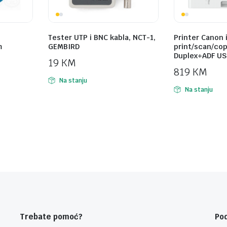
Tester UTP i BNC kabla, NCT-1,
Printer Canon 
m
GEMBIRD
print/scan/cop
Duplex+ADF USB
19
KM
819
KM
Na stanju
Na stanju
Trebate pomoć?
Po