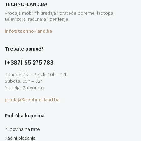
TECHNO-LAND.BA
Prodaja mobilnih uređaja i prateće opreme, laptopa,
televizora, računara i periferije.
info@techno-land.ba
Trebate pomoć?
(+387) 65 275 783
Ponedeljak – Petak: 10h – 17h
Subota: 10h – 12h
Nedelja: Zatvoreno
prodaja@techno-land.ba
Podrška kupcima
Kupovina na rate
Načini plaćanja