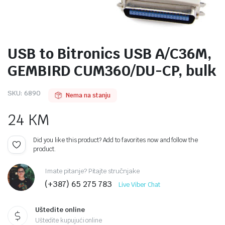
USB to Bitronics USB A/C36M,
GEMBIRD CUM360/DU-CP, bulk
SKU:
6890
Nema na stanju
24
KM
Did you like this product? Add to favorites now and follow the
product.
Imate pitanje? Pitajte stručnjake
(+387) 65 275 783
Live Viber Chat
Uštedite online
Uštedite kupujući online