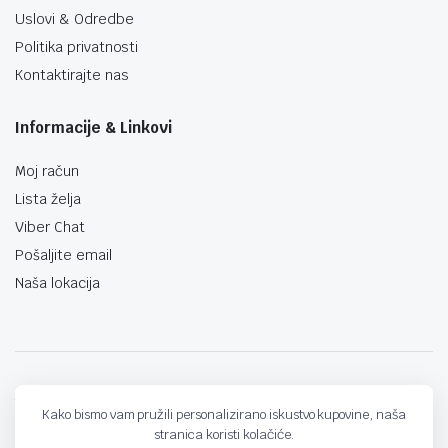
Uslovi & Odredbe
Politika privatnosti
Kontaktirajte nas
Informacije & Linkovi
Moj račun
Lista želja
Viber Chat
Pošaljite email
Naša lokacija
techno-land.ba © Design by: ProCreative Studio
Kako bismo vam pružili personalizirano iskustvo kupovine, naša
stranica koristi kolačiće.