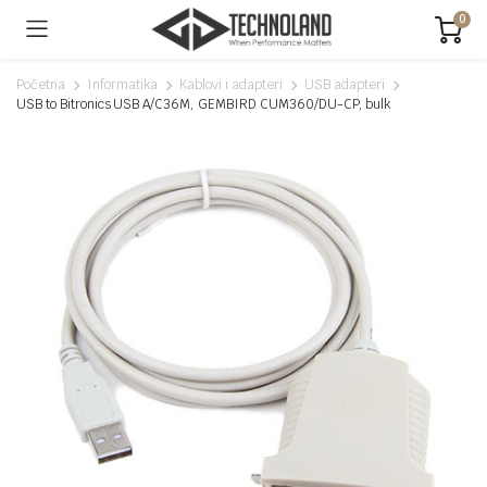
0
Početna
Informatika
Kablovi i adapteri
USB adapteri
USB to Bitronics USB A/C36M, GEMBIRD CUM360/DU-CP, bulk