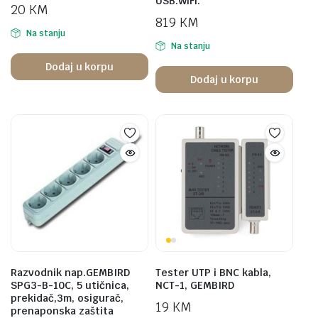
USB.WiFi.
20
KM
819
KM
Na stanju
Na stanju
Dodaj u korpu
Dodaj u korpu
Razvodnik nap.GEMBIRD
Tester UTP i BNC kabla,
SPG3-B-10C, 5 utičnica,
NCT-1, GEMBIRD
prekidač,3m, osigurač,
19
KM
prenaponska zaštita