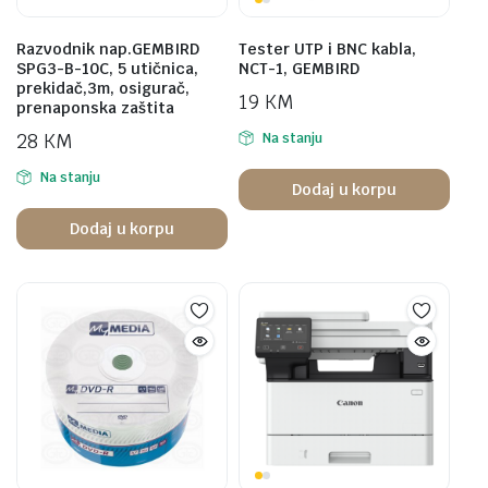
Razvodnik nap.GEMBIRD
Tester UTP i BNC kabla,
SPG3-B-10C, 5 utičnica,
NCT-1, GEMBIRD
prekidač,3m, osigurač,
19
KM
prenaponska zaštita
28
KM
Na stanju
Na stanju
Dodaj u korpu
Dodaj u korpu