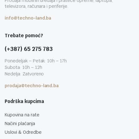
Prodaja mobilnih uređaja i prateće opreme, laptopa,
televizora, računara i periferije.
info@techno-land.ba
Trebate pomoć?
(+387) 65 275 783
Ponedeljak – Petak: 10h – 17h
Subota: 10h – 12h
Nedelja: Zatvoreno
prodaja@techno-land.ba
Podrška kupcima
Kupovina na rate
Načini plaćanja
Uslovi & Odredbe