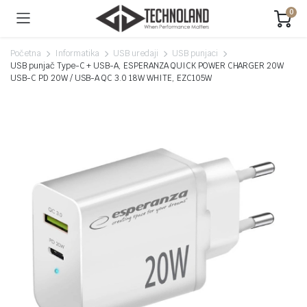
0
Početna
Informatika
USB uredaji
USB punjaci
USB punjač Type-C + USB-A, ESPERANZA QUICK POWER CHARGER 20W
USB-C PD 20W / USB-A QC 3.0 18W WHITE, EZC105W