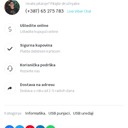
Imate pitanje? Pitajte stručnjake
(+387) 65 275 783
Live Viber Chat
Uštedite online
Uštedite kupujući online
Sigurna kupovina
Platite debitnom karticom
Korisnička podrška
Pozovite nas
Dostava na adresu
Dostava u roku od 2-5 radnih dana
,
,
Kategorije:
Informatika
USB punjaci
USB uredaji