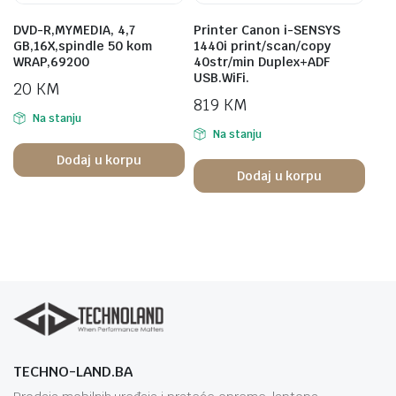
DVD-R,MYMEDIA, 4,7
Printer Canon i-SENSYS
GB,16X,spindle 50 kom
1440i print/scan/copy
WRAP,69200
40str/min Duplex+ADF
USB.WiFi.
20
KM
819
KM
Na stanju
Na stanju
Dodaj u korpu
Dodaj u korpu
TECHNO-LAND.BA